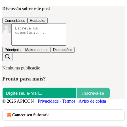
Discussão sobre este post
Comentários
Restacks
Principais
Mais recentes
Discussões
Nenhuma publicação
Pronto para mais?
Inscreva-se
© 2026 APICON
·
Privacidade
∙
Termos
∙
Aviso de coleta
Comece seu Substack