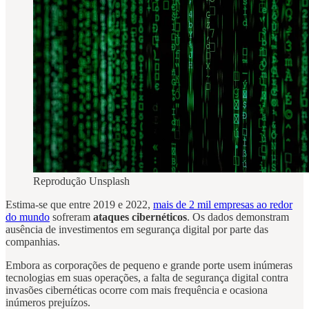
Reprodução Unsplash
Estima-se que entre 2019 e 2022,
mais de 2 mil empresas ao redor
do mundo
sofreram
ataques
cibernéticos
. Os dados demonstram
ausência de investimentos em segurança digital por parte das
companhias.
Embora as corporações de pequeno e grande porte usem inúmeras
tecnologias em suas operações, a falta de segurança digital contra
invasões cibernéticas ocorre com mais frequência e ocasiona
inúmeros prejuízos.