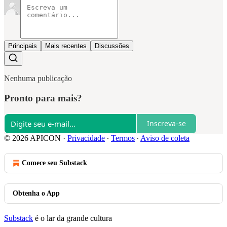
Principais
Mais recentes
Discussões
Nenhuma publicação
Pronto para mais?
Inscreva-se
© 2026 APICON
·
Privacidade
∙
Termos
∙
Aviso de coleta
Comece seu Substack
Obtenha o App
Substack
é o lar da grande cultura