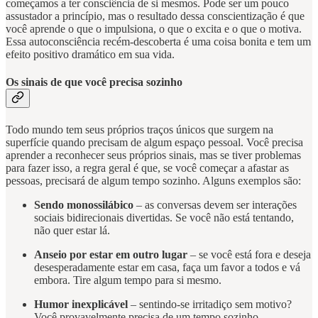
começamos a ter consciência de si mesmos. Pode ser um pouco
assustador a princípio, mas o resultado dessa conscientização é que
você aprende o que o impulsiona, o que o excita e o que o motiva.
Essa autoconsciência recém-descoberta é uma coisa bonita e tem um
efeito positivo dramático em sua vida.
Os sinais de que você precisa sozinho
Todo mundo tem seus próprios traços únicos que surgem na
superfície quando precisam de algum espaço pessoal. Você precisa
aprender a reconhecer seus próprios sinais, mas se tiver problemas
para fazer isso, a regra geral é que, se você começar a afastar as
pessoas, precisará de algum tempo sozinho. Alguns exemplos são:
Sendo monossilábico
– as conversas devem ser interações
sociais bidirecionais divertidas. Se você não está tentando,
não quer estar lá.
Anseio por estar em outro lugar
– se você está fora e deseja
desesperadamente estar em casa, faça um favor a todos e vá
embora. Tire algum tempo para si mesmo.
Humor inexplicável
– sentindo-se irritadiço sem motivo?
Você provavelmente precisa de um tempo sozinho.