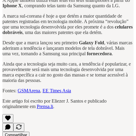
A Apple também utiliza estas telas em seus smartphones a partir do
Iphone X
, comprando telas tanto da Samsung quanto da LG.
A marca sul-coreana é hoje a que detém a maior quantidade de
patentes registradas em tecnologia mobile. A próxima “revolução”
que uma tecnologia desenvolvida por eles promete é a dos
celulares
dobráveis
, uma das maiores patentes que ela detém.
Desde que a marca lançou seu primeiro
Galaxy Fold
, várias marcas
aderiram a tendência e lançaram modelos de tela dobrável. Mais
uma vez, tornando a Samsung sua principal
fornecedora
.
Ainda que a tecnologia seja muito cara, a tendência é popularizar, e
provavelmente será mais uma tecnologia desenvolvida por uma
marca específica a cair no gosto das massas e se tornar acessível à
maioria das pessoas.
Fontes:
GSMArena
,
EE Times Asia
Este artigo foi escrito por Eliezer J. Santos e publicado
originalmente em
Prensa.li
.
Compartilhar