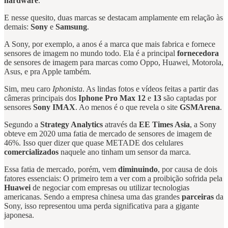
hardware
.
E nesse quesito, duas marcas se destacam amplamente em relação às
demais:
Sony
e
Samsung
.
A Sony, por exemplo, a anos é a marca que mais fabrica e fornece
sensores de imagem no mundo todo. Ela é a principal
fornecedora
de sensores de imagem para marcas como Oppo, Huawei, Motorola,
Asus, e pra Apple também.
Sim, meu caro
Iphonista
. As lindas fotos e vídeos feitas a partir das
câmeras principais dos
Iphone Pro Max 12
e
13
são captadas por
sensores
Sony IMAX
. Ao menos é o que revela o site
GSMArena
.
Segundo a
Strategy Analytics
através da
EE Times Asia
, a Sony
obteve em 2020 uma fatia de mercado de sensores de imagem de
46%. Isso quer dizer que quase METADE dos celulares
comercializados
naquele ano tinham um sensor da marca.
Essa fatia de mercado, porém, vem
diminuindo
, por causa de dois
fatores essenciais: O primeiro tem a ver com a proibição sofrida pela
Huawei
de negociar com empresas ou utilizar tecnologias
americanas. Sendo a empresa chinesa uma das grandes
parceiras
da
Sony, isso representou uma perda significativa para a gigante
japonesa.