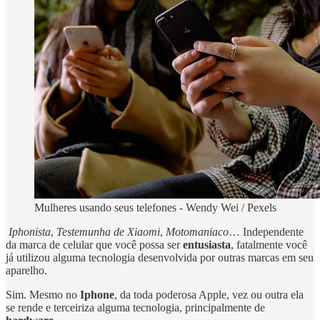
Mulheres usando seus telefones - Wendy Wei / Pexels
Iphonista
,
Testemunha de Xiaomi
,
Motomaniaco
… Independente
da marca de celular que você possa ser
entusiasta
, fatalmente você
já utilizou alguma tecnologia desenvolvida por outras marcas em seu
aparelho.
Sim. Mesmo no
Iphone
, da toda poderosa Apple, vez ou outra ela
se rende e terceiriza alguma tecnologia, principalmente de