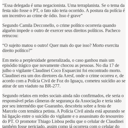
“Essa delegada é uma negacionista. Uma terraplanista. Se o tema da
festa não fosse o PT, o fato não teria ocorrido. A postura da polícia é
um incentivo ao crime de ódio. Isso é grave”
Segundo Camila Decconello, o crime político ocorreria quando
alguém impede o outro de exercer seus direitos políticos. Pacheco
retrucou:
“O sujeito matou o outro! Quer mais do que isso? Morto exercita
direito político?”
Em meio a perplexidade generalizada, o caso ganhou mais um
episódio trágico que novamente chocou as pessoas. No dia 17 de
julho o vigilante Claudinei Coco Esquarcini foi encontrado morto.
Claudinei era um dos diretores da Aresf, onde o crime ocorreu e, de
acordo com a Polícia Civil de Foz do Iguaçu, cometeu suicídio ao se
atirar de um viaduto na BR-277.
Segundo relatos em redes sociais ainda não confirmados, ele seria o
responsável pelas câmeras de segurança da Associação e teria sido
por seu intermédio que Guaranho, descobriu sobre a festa de
Marcelo com temática petista. A Polícia Civil ainda está apurando se
há ligação entre o suicídio do vigilante e o assassinato do tesoureiro
do PT. O promotor Thiago Lisboa pediu que o celular de Claudinei
também fosse periciado, assim como já ocorrera com o celular do