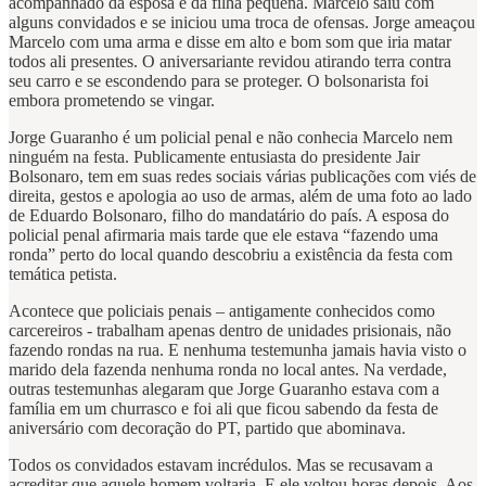
acompanhado da esposa e da filha pequena. Marcelo saiu com
alguns convidados e se iniciou uma troca de ofensas. Jorge ameaçou
Marcelo com uma arma e disse em alto e bom som que iria matar
todos ali presentes. O aniversariante revidou atirando terra contra
seu carro e se escondendo para se proteger. O bolsonarista foi
embora prometendo se vingar.
Jorge Guaranho é um policial penal e não conhecia Marcelo nem
ninguém na festa. Publicamente entusiasta do presidente Jair
Bolsonaro, tem em suas redes sociais várias publicações com viés de
direita, gestos e apologia ao uso de armas, além de uma foto ao lado
de Eduardo Bolsonaro, filho do mandatário do país. A esposa do
policial penal afirmaria mais tarde que ele estava “fazendo uma
ronda” perto do local quando descobriu a existência da festa com
temática petista.
Acontece que policiais penais – antigamente conhecidos como
carcereiros - trabalham apenas dentro de unidades prisionais, não
fazendo rondas na rua. E nenhuma testemunha jamais havia visto o
marido dela fazenda nenhuma ronda no local antes. Na verdade,
outras testemunhas alegaram que Jorge Guaranho estava com a
família em um churrasco e foi ali que ficou sabendo da festa de
aniversário com decoração do PT, partido que abominava.
Todos os convidados estavam incrédulos. Mas se recusavam a
acreditar que aquele homem voltaria. E ele voltou horas depois. Aos