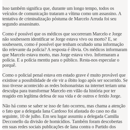
Isso também significa que, durante um longo tempo, todos os
veículos de comunicação trataram a vítima como um assassino. A
tentativa de criminalização póstuma de Marcelo Arruda foi seu
segundo assassinato.
Como é possível que os médicos que socorreram Marcelo e Jorge
não soubessem identificar se Jorge estava vivo ou morto? E, se
soubessem, como é possível que tenham ocultado uma informação
tão relevante da polícia? A resposta é óbvia. Os médicos informaram
que Marcelo estava morto, mas Jorge estava vivo. Informaram a
polícia. E a polícia mentiu para o público. Resta-nos especular o
porquê.
Como o policial penal estava em estado grave é muito provável que
existisse a possibilidade de ele vir a óbito logo após ser socorrido. Se
isso tivesse acontecido as redes bolsonaristas na internet teriam uma
desculpa para transformar Marcelo em vilão da história por ter
reagido em legítima defesa de sua vida e de outros e ferido Jorge.
Não há como se saber se isso de fato ocorreu, mas chama a atenção
o fato que a delegada Iana Cardoso foi afastada do caso no dia
seguinte, 10 de julho. Em seu lugar assumiu a delegada Camilla
Decconello da divisão de homicídios. Também foram descobertas
em suas redes sociais publicações de Iana contra o Partido dos