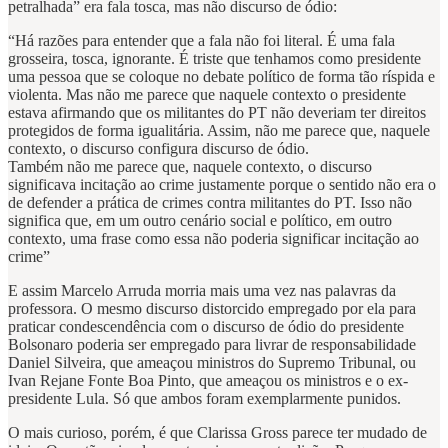
petralhada” era fala tosca, mas não discurso de ódio:
“Há razões para entender que a fala não foi literal. É uma fala
grosseira, tosca, ignorante. É triste que tenhamos como presidente
uma pessoa que se coloque no debate político de forma tão ríspida e
violenta. Mas não me parece que naquele contexto o presidente
estava afirmando que os militantes do PT não deveriam ter direitos
protegidos de forma igualitária. Assim, não me parece que, naquele
contexto, o discurso configura discurso de ódio.
Também não me parece que, naquele contexto, o discurso
significava incitação ao crime justamente porque o sentido não era o
de defender a prática de crimes contra militantes do PT. Isso não
significa que, em um outro cenário social e político, em outro
contexto, uma frase como essa não poderia significar incitação ao
crime”
E assim Marcelo Arruda morria mais uma vez nas palavras da
professora. O mesmo discurso distorcido empregado por ela para
praticar condescendência com o discurso de ódio do presidente
Bolsonaro poderia ser empregado para livrar de responsabilidade
Daniel Silveira, que ameaçou ministros do Supremo Tribunal, ou
Ivan Rejane Fonte Boa Pinto, que ameaçou os ministros e o ex-
presidente Lula. Só que ambos foram exemplarmente punidos.
O mais curioso, porém, é que Clarissa Gross parece ter mudado de