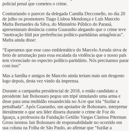
policial penal que cometeu o crime.
Contrariando o parecer da delegada Camilla Decconello, no dia 20
de julho os promotores Tiago Lisboa Mendonça e Luís Marcelo
Mafra Bernardes da Silva, do Ministério Público do Paraná,
apresentaram denúncia contra Guaranho alegando que o crime teve
“motivação fútil por preferências político-partidárias antagônicas”.
Mafra ainda disse:
“Esperamos que esse caso emblemático do Marcelo Arruda sirva de
freio de arrumação para essa escalada da violência que o nosso país
tem vivenciado no espectro político-partidário. Nós precisamos parar
com isso”
Mas a família e amigos de Marcelo ainda teriam mais um desgosto
logo depois, desta vez vindo da imprensa.
Durante a campanha presidencial de 2018, o então candidato a
presidente Jair Bolsonaro pegou um tripé simulando uma arma e
disse para uma multidão ensandecida no Acre que iria “fuzilar a
petralhada”. Após Guaranho, um apoiador de Bolsonaro, interpretar
literalmente o que seu líder dissera durante o crime de Foz do
Iguaçu, a professora da Fundação Getúlio Vargas Clarissa Piterman
Gross isentou Jair Bolsonaro de responsabilidade no ocorrido em
sua coluna na Folha de São Paulo, ao afirmar que “fuzilar a