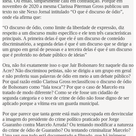
ideia. Ou então, simplesmente caiu em contradição. Porque em
novembro de 2020 a mesma Clarissa Piterman Gross publicou um
texto no site Nexo Jornal intitulado “O que é discurso de ódio”,
onde ela afirma que:
“O discurso de ódio, como limite da liberdade de expressão, diz
respeito a um discurso muito específico e ele tem três características
principais. A primeira delas é que ele é um discurso de conteúdo
discriminatório, a segunda delas é que é um discurso que se dirige a
um grupo em geral de pessoas e a terceira delas é que é um discurso
que é proferido no debate público de ideias”
Ora, não foi exatamente isso o que Jair Bolsonaro fez naquele dia no
Acre? Não discriminou petistas, não se dirigiu a um grupo em geral
e não proferiu suas palavras de ódio em meio a um debate público?
Por qual razão então Clarissa Gross reclassificou o discurso de ódio
de Bolsonaro como “fala tosca”? Por que o caso de Marcelo era
tratado de modo diferente? Como se ele fosse um cidadão de
segunda categoria e o teor de crime de ódio não fosse digno de ser
aplicado porque a vítima era um guarda municipal.
Por que parece que tanta gente está mais preocupada em desvincular
a imagem do presidente do crime político praticado por Jorge
Guaranho contra Marcelo Arruda? Ou tentando modificar a natureza
do crime de ódio de Guaranho? Ou tentando criminalizar Marcelo?
Uma vez que tudo está documentado e filmado, que há inúmeras