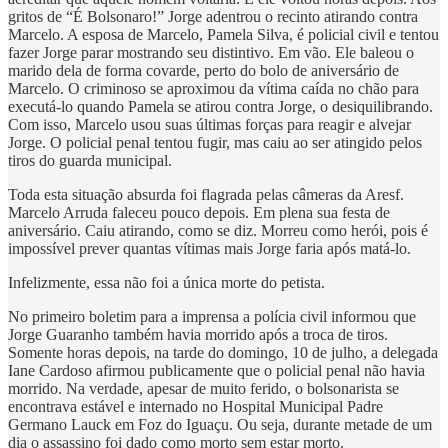
gritos de “É Bolsonaro!” Jorge adentrou o recinto atirando contra
Marcelo. A esposa de Marcelo, Pamela Silva, é policial civil e tentou
fazer Jorge parar mostrando seu distintivo. Em vão. Ele baleou o
marido dela de forma covarde, perto do bolo de aniversário de
Marcelo. O criminoso se aproximou da vítima caída no chão para
executá-lo quando Pamela se atirou contra Jorge, o desiquilibrando.
Com isso, Marcelo usou suas últimas forças para reagir e alvejar
Jorge. O policial penal tentou fugir, mas caiu ao ser atingido pelos
tiros do guarda municipal.
Toda esta situação absurda foi flagrada pelas câmeras da Aresf.
Marcelo Arruda faleceu pouco depois. Em plena sua festa de
aniversário. Caiu atirando, como se diz. Morreu como herói, pois é
impossível prever quantas vítimas mais Jorge faria após matá-lo.
Infelizmente, essa não foi a única morte do petista.
No primeiro boletim para a imprensa a polícia civil informou que
Jorge Guaranho também havia morrido após a troca de tiros.
Somente horas depois, na tarde do domingo, 10 de julho, a delegada
Iane Cardoso afirmou publicamente que o policial penal não havia
morrido. Na verdade, apesar de muito ferido, o bolsonarista se
encontrava estável e internado no Hospital Municipal Padre
Germano Lauck em Foz do Iguaçu. Ou seja, durante metade de um
dia o assassino foi dado como morto sem estar morto.