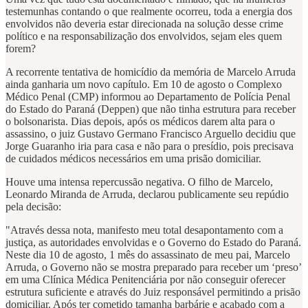
testemunhas contando o que realmente ocorreu, toda a energia dos
envolvidos não deveria estar direcionada na solução desse crime
político e na responsabilização dos envolvidos, sejam eles quem
forem?
A recorrente tentativa de homicídio da memória de Marcelo Arruda
ainda ganharia um novo capítulo. Em 10 de agosto o Complexo
Médico Penal (CMP) informou ao Departamento de Polícia Penal
do Estado do Paraná (Deppen) que não tinha estrutura para receber
o bolsonarista. Dias depois, após os médicos darem alta para o
assassino, o juiz Gustavo Germano Francisco Arguello decidiu que
Jorge Guaranho iria para casa e não para o presídio, pois precisava
de cuidados médicos necessários em uma prisão domiciliar.
Houve uma intensa repercussão negativa. O filho de Marcelo,
Leonardo Miranda de Arruda, declarou publicamente seu repúdio
pela decisão:
"Através dessa nota, manifesto meu total desapontamento com a
justiça, as autoridades envolvidas e o Governo do Estado do Paraná.
Neste dia 10 de agosto, 1 mês do assassinato de meu pai, Marcelo
Arruda, o Governo não se mostra preparado para receber um ‘preso’
em uma Clínica Médica Penitenciária por não conseguir oferecer
estrutura suficiente e através do Juiz responsável permitindo a prisão
domiciliar. Após ter cometido tamanha barbárie e acabado com a