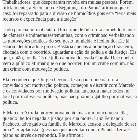
Trabalhadores, que despertaram revolta em muitas pessoas. Porém,
oficialmente, a Secretaria de Segurança do Paraná afirmou que o
caso foi repassado para a divisão de homicídios pois esta “teria mais
recursos e experiência para a situação”.
Tudo parecia normal então. Um crime de ódio fora cometido diante
de câmeras e inúmeras testemunhas, com o criminoso verbalizando
as motivações políticas do seu gesto homicida e hediondo. Ele já
estaria identificado e preso. Bastaria apenas a população brasileira,
chocada com o ocorrido, aguardar a ação da polícia e da Justiça. Eis
que, então, no dia 15 de julho a nova delegada Camila Decconello
vem a público afirmar que o que ocorreu foi um crime comum, não
um crime com motivação política.
Ela reconhece que Jorge chegou a festa para onde não fora
convidado por motivação política, começou a discutir com Marcelo
e os convidados por motivação política, ameaçou matar todos no
local por motivação política, mas não puxou o gatilho por motivação
política.
E Marcelo Arruda morreu novamente mais um pouco nesse dia,
quando lhe foi negada a justiça por sua morte. Luiz Fernando
Pacheco, advogado da família de Marcelo, acusou a delegada de ser
uma “terraplanista” (pessoas que acreditam que o Planeta Terra é
plano ao invés de redondo). Ele afirmou: