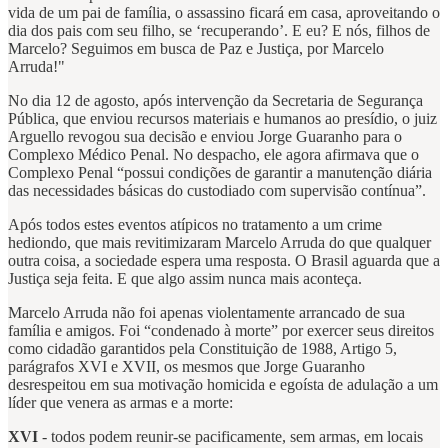
vida de um pai de família, o assassino ficará em casa, aproveitando o
dia dos pais com seu filho, se ‘recuperando’. E eu? E nós, filhos de
Marcelo? Seguimos em busca de Paz e Justiça, por Marcelo
Arruda!"
No dia 12 de agosto, após intervenção da Secretaria de Segurança
Pública, que enviou recursos materiais e humanos ao presídio, o juiz
Arguello revogou sua decisão e enviou Jorge Guaranho para o
Complexo Médico Penal. No despacho, ele agora afirmava que o
Complexo Penal “possui condições de garantir a manutenção diária
das necessidades básicas do custodiado com supervisão contínua”.
Após todos estes eventos atípicos no tratamento a um crime
hediondo, que mais revitimizaram Marcelo Arruda do que qualquer
outra coisa, a sociedade espera uma resposta. O Brasil aguarda que a
Justiça seja feita. E que algo assim nunca mais aconteça.
Marcelo Arruda não foi apenas violentamente arrancado de sua
família e amigos. Foi “condenado à morte” por exercer seus direitos
como cidadão garantidos pela Constituição de 1988, Artigo 5,
parágrafos XVI e XVII, os mesmos que Jorge Guaranho
desrespeitou em sua motivação homicida e egoísta de adulação a um
líder que venera as armas e a morte:
XVI
- todos podem reunir-se pacificamente, sem armas, em locais