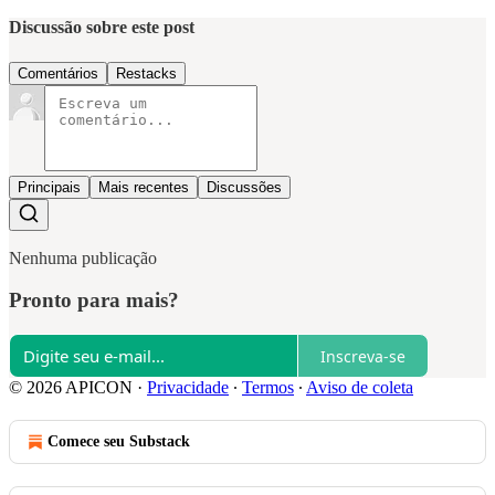
Discussão sobre este post
Comentários
Restacks
Principais
Mais recentes
Discussões
Nenhuma publicação
Pronto para mais?
Inscreva-se
© 2026 APICON
·
Privacidade
∙
Termos
∙
Aviso de coleta
Comece seu Substack