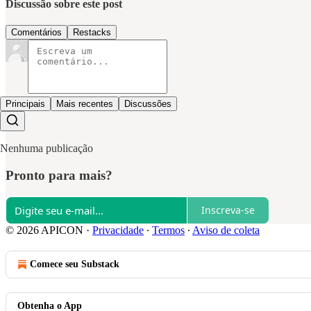
Discussão sobre este post
Comentários
Restacks
Principais
Mais recentes
Discussões
Nenhuma publicação
Pronto para mais?
Inscreva-se
© 2026 APICON
·
Privacidade
∙
Termos
∙
Aviso de coleta
Comece seu Substack
Obtenha o App