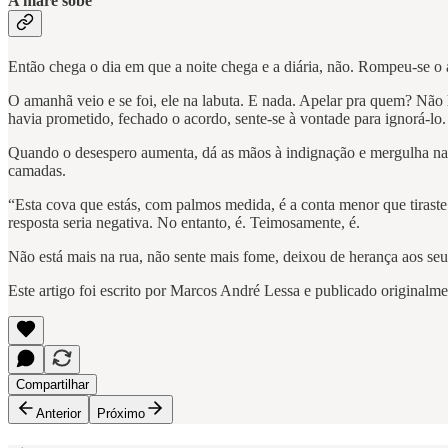
A maré sobe
Então chega o dia em que a noite chega e a diária, não. Rompeu-se o
O amanhã veio e se foi, ele na labuta. E nada. Apelar pra quem? Nã
havia prometido, fechado o acordo, sente-se à vontade para ignorá-lo.
Quando o desespero aumenta, dá as mãos à indignação e mergulha na so
camadas.
“Esta cova que estás, com palmos medida, é a conta menor que tiraste
resposta seria negativa. No entanto, é. Teimosamente, é.
Não está mais na rua, não sente mais fome, deixou de herança aos se
Este artigo foi escrito por Marcos André Lessa e publicado original
Compartilhar
Anterior
Próximo