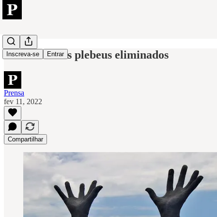
As armas e os plebeus eliminados
Inscreva-se
Entrar
Prensa
fev 11, 2022
Compartilhar