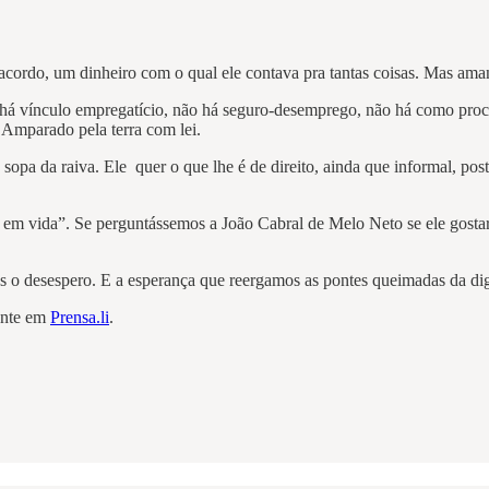
 acordo, um dinheiro com o qual ele contava pra tantas coisas. Mas a
o há vínculo empregatício, não há seguro-desemprego, não há como proc
 Amparado pela terra com lei.
pa da raiva. Ele quer o que lhe é de direito, ainda que informal, post
 em vida”. Se perguntássemos a João Cabral de Melo Neto se ele gostari
us o desespero. E a esperança que reergamos as pontes queimadas da d
mente em
Prensa.li
.