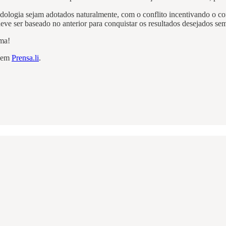
odologia sejam adotados naturalmente, com o conflito incentivando o 
 ser baseado no anterior para conquistar os resultados desejados sem
ima!
e em
Prensa.li
.