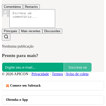
Comentários
Restacks
Principais
Mais recentes
Discussões
Nenhuma publicação
Pronto para mais?
Inscreva-se
© 2026 APICON
·
Privacidade
∙
Termos
∙
Aviso de coleta
Comece seu Substack
Obtenha o App