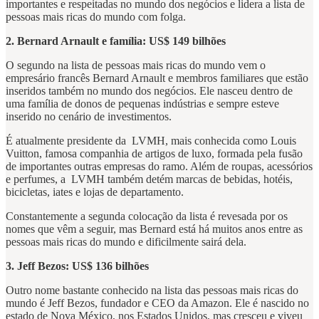
importantes e respeitadas no mundo dos negócios e lidera a lista de
pessoas mais ricas do mundo com folga.
2. Bernard Arnault e família: US$ 149 bilhões
O segundo na lista de pessoas mais ricas do mundo vem o
empresário francês Bernard Arnault e membros familiares que estão
inseridos também no mundo dos negócios. Ele nasceu dentro de
uma família de donos de pequenas indústrias e sempre esteve
inserido no cenário de investimentos.
É atualmente presidente da LVMH, mais conhecida como Louis
Vuitton, famosa companhia de artigos de luxo, formada pela fusão
de importantes outras empresas do ramo. Além de roupas, acessórios
e perfumes, a LVMH também detém marcas de bebidas, hotéis,
bicicletas, iates e lojas de departamento.
Constantemente a segunda colocação da lista é revesada por os
nomes que vêm a seguir, mas Bernard está há muitos anos entre as
pessoas mais ricas do mundo e dificilmente sairá dela.
3. Jeff Bezos: US$ 136 bilhões
Outro nome bastante conhecido na lista das pessoas mais ricas do
mundo é Jeff Bezos, fundador e CEO da Amazon. Ele é nascido no
estado de Nova México, nos Estados Unidos, mas cresceu e viveu