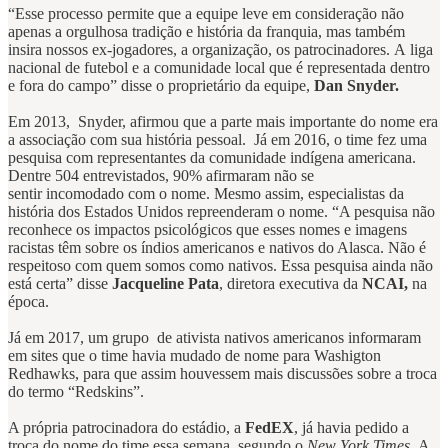
“Esse processo permite que a equipe leve em consideração não
apenas a orgulhosa tradição e história da franquia, mas também
insira nossos ex-jogadores, a organização, os patrocinadores. A liga
nacional de futebol e a comunidade local que é representada dentro
e fora do campo” disse o proprietário da equipe,
Dan Snyder.
Em 2013, Snyder, afirmou que a parte mais importante do nome era
a associação com sua história pessoal. Já em 2016, o time fez uma
pesquisa com representantes da comunidade indígena americana.
Dentre 504 entrevistados, 90% afirmaram não se
sentir incomodado com o nome. Mesmo assim, especialistas da
história dos Estados Unidos repreenderam o nome. “A pesquisa não
reconhece os impactos psicológicos que esses nomes e imagens
racistas têm sobre os índios americanos e nativos do Alasca. Não é
respeitoso com quem somos como nativos. Essa pesquisa ainda não
está certa” disse
Jacqueline Pata
, diretora executiva da
NCAI,
na
época.
Já em 2017, um grupo de ativista nativos americanos informaram
em sites que o time havia mudado de nome para Washigton
Redhawks, para que assim houvessem mais discussões sobre a troca
do termo “Redskins”.
A própria patrocinadora do estádio, a
FedEX
, já havia pedido a
troca do nome do time essa semana, segundo o
New York Times
. A