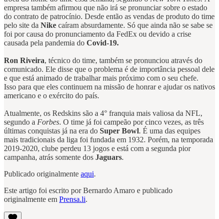
empresa também afirmou que não irá se pronunciar sobre o estado
do contrato de patrocínio. Desde então as vendas de produto do time
pelo site da
Nike
caíram absurdamente. Só que ainda não se sabe se
foi por causa do pronunciamento da FedEx ou devido a crise
causada pela pandemia do
Covid-19.
Ron Riveira
, técnico do time, também se pronunciou através do
comunicado. Ele disse que o problema é de importância pessoal dele
e que está animado de trabalhar mais próximo com o seu chefe.
Isso para que eles continuem na missão de honrar e ajudar os nativos
americano e o exército do país.
Atualmente, os Redskins são a 4° franquia mais valiosa da NFL,
segundo a
Forbes
. O time já foi campeão por cinco vezes, as três
últimas conquistas já na era do
Super Bowl
. É uma das equipes
mais tradicionais da liga foi fundada em 1932. Porém, na temporada
2019-2020, clube perdeu 13 jogos e está com a segunda pior
campanha, atrás somente dos
Jaguars
.
Publicado originalmente
aqui
.
Este artigo foi escrito por Bernardo Amaro e publicado
originalmente em
Prensa.li
.