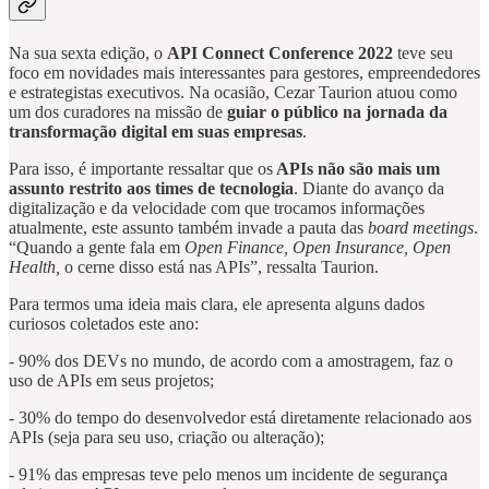
Na sua sexta edição, o
API Connect Conference 2022
teve seu
foco em novidades mais interessantes para gestores, empreendedores
e estrategistas executivos. Na ocasião, Cezar Taurion atuou como
um dos curadores na missão de
guiar o público na jornada da
transformação digital em suas empresas
.
Para isso, é importante ressaltar que os
APIs não são mais um
assunto restrito aos times de tecnologia
. Diante do avanço da
digitalização e da velocidade com que trocamos informações
atualmente, este assunto também invade a pauta das
board meetings
.
“Quando a gente fala em
Open Finance, Open Insurance, Open
Health,
o cerne disso está nas APIs”, ressalta Taurion.
Para termos uma ideia mais clara, ele apresenta alguns dados
curiosos coletados este ano:
- 90% dos DEVs no mundo, de acordo com a amostragem, faz o
uso de APIs em seus projetos;
- 30% do tempo do desenvolvedor está diretamente relacionado aos
APIs (seja para seu uso, criação ou alteração);
- 91% das empresas teve pelo menos um incidente de segurança