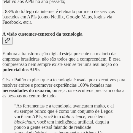
relativo aos APIs no ano passado;
- 83% do tráfego da internet é efetuado por meio de serviços
baseados em APIs (como Netflix, Google Maps, logins via
Facebook, etc.).
A visão customer-centered da tecnologia
Embora a transformação digital esteja presente na maioria das
empresas brasileiras, não são todos que a compreendem. E essa
compreensão nem sempre existe sem se ter uma real noção do
potencial dos APIs
.
César Patiño explica que a tecnologia é usada por executivos para
resolver atritos e promover experiências 100% focadas nas
necessidades do usuário
, ou seja: os executivos precisam colocar
as pessoas no centro de tudo.
“As ferramentas e a tecnologia avançaram muito, e aí
eu sempre brinco que é como um conjunto de Legos:
você tem APIs, você tem
data science
, você tem
blockchain
, você tem inteligência artificial, daqui a
pouco a gente estará falando de realidade
aumentada/virtual… as ferramentas existem. Os