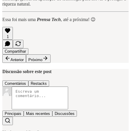
riqueza natural.
Essa foi mais uma
Prensa Tech
, até a próxima! 😉
1
Compartilhar
Anterior
Próximo
Discussão sobre este post
Comentários
Restacks
Principais
Mais recentes
Discussões