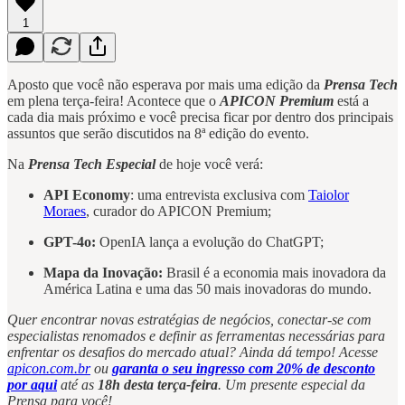
1
Aposto que você não esperava por mais uma edição da
Prensa Tech
em plena terça-feira! Acontece que o
APICON Premium
está a
cada dia mais próximo e você precisa ficar por dentro dos principais
assuntos que serão discutidos na 8ª edição do evento.
Na
Prensa Tech Especial
de hoje você verá:
API Economy
: uma entrevista exclusiva com
Taiolor
Moraes
, curador do APICON Premium;
GPT-4o:
OpenIA lança a evolução do ChatGPT;
Mapa da Inovação:
Brasil é a economia mais inovadora da
América Latina e uma das 50 mais inovadoras do mundo.
Quer encontrar novas estratégias de negócios, conectar-se com
especialistas renomados e definir as ferramentas necessárias para
enfrentar os desafios do mercado atual? Ainda dá tempo! Acesse
apicon.com.br
ou
garanta o seu ingresso com 20% de desconto
por aqui
até as
18h desta terça-feira
. Um presente especial da
Prensa para você!