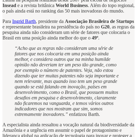
Insead
e a revista britânica
World Business
. Além do topo regional,
o país ainda está no ranking das 50 mais inovadoras do mundo.
Para
Ingrid Barth
, presidente da
Associação Brasileira de Startups
e representante brasileira na presidência do país no
G20
, as regras da
pesquisa ainda não consideram um série de fatores que colocaria o
Brasil em uma posição ainda melhor do que o
49º
.
“Acho que as regras não consideram uma série de
fatores que nos colocaria em uma posição ainda
melhor, e considera outros que na minha humilde
opinião não deveriam ter um peso tão grande, como
por exemplo o número de patentes. Veja, não estou
dizendo que ter muitas patentes não seja importante e
nem relevante, mas quando isso tem um peso grande
quando se está falando em inovação, países em
desenvolvimento, como o Brasil, que possuem muitos
desafios em pesquisa e desenvolvimento, claramente
não ficaremos na vanguarda, e temos vários outros
indicadores que nos mostram que sim, somos
extremamente inovadores.”
enfatizou Barth.
A especialista ainda ressaltou a vocação natural da biodiversidade da
Amazônia e a urgência em assumir o papel de protagonismo e
liderança global na aplicação de tecnologia para inovar e proteger a