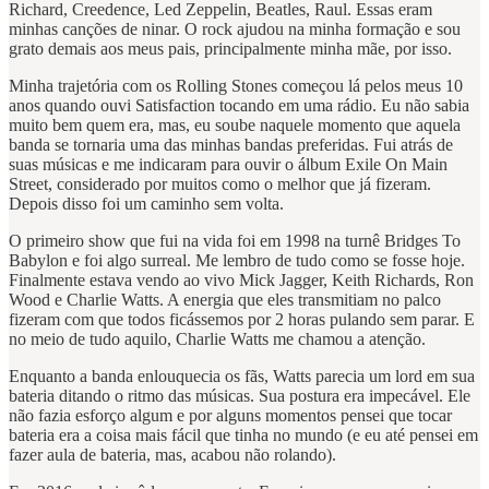
Richard, Creedence, Led Zeppelin, Beatles, Raul. Essas eram
minhas canções de ninar. O rock ajudou na minha formação e sou
grato demais aos meus pais, principalmente minha mãe, por isso.
Minha trajetória com os Rolling Stones começou lá pelos meus 10
anos quando ouvi Satisfaction tocando em uma rádio. Eu não sabia
muito bem quem era, mas, eu soube naquele momento que aquela
banda se tornaria uma das minhas bandas preferidas. Fui atrás de
suas músicas e me indicaram para ouvir o álbum Exile On Main
Street, considerado por muitos como o melhor que já fizeram.
Depois disso foi um caminho sem volta.
O primeiro show que fui na vida foi em 1998 na turnê Bridges To
Babylon e foi algo surreal. Me lembro de tudo como se fosse hoje.
Finalmente estava vendo ao vivo Mick Jagger, Keith Richards, Ron
Wood e Charlie Watts. A energia que eles transmitiam no palco
fizeram com que todos ficássemos por 2 horas pulando sem parar. E
no meio de tudo aquilo, Charlie Watts me chamou a atenção.
Enquanto a banda enlouquecia os fãs, Watts parecia um lord em sua
bateria ditando o ritmo das músicas. Sua postura era impecável. Ele
não fazia esforço algum e por alguns momentos pensei que tocar
bateria era a coisa mais fácil que tinha no mundo (e eu até pensei em
fazer aula de bateria, mas, acabou não rolando).