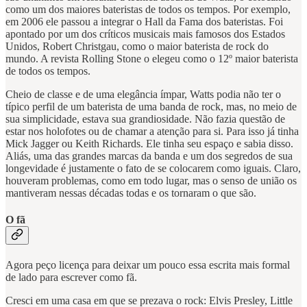
como um dos maiores bateristas de todos os tempos. Por exemplo,
em 2006 ele passou a integrar o Hall da Fama dos bateristas. Foi
apontado por um dos críticos musicais mais famosos dos Estados
Unidos, Robert Christgau, como o maior baterista de rock do
mundo. A revista Rolling Stone o elegeu como o 12º maior baterista
de todos os tempos.
Cheio de classe e de uma elegância ímpar, Watts podia não ter o
típico perfil de um baterista de uma banda de rock, mas, no meio de
sua simplicidade, estava sua grandiosidade. Não fazia questão de
estar nos holofotes ou de chamar a atenção para si. Para isso já tinha
Mick Jagger ou Keith Richards. Ele tinha seu espaço e sabia disso.
Aliás, uma das grandes marcas da banda e um dos segredos de sua
longevidade é justamente o fato de se colocarem como iguais. Claro,
houveram problemas, como em todo lugar, mas o senso de união os
mantiveram nessas décadas todas e os tornaram o que são.
O fã
Agora peço licença para deixar um pouco essa escrita mais formal
de lado para escrever como fã.
Cresci em uma casa em que se prezava o rock: Elvis Presley, Little