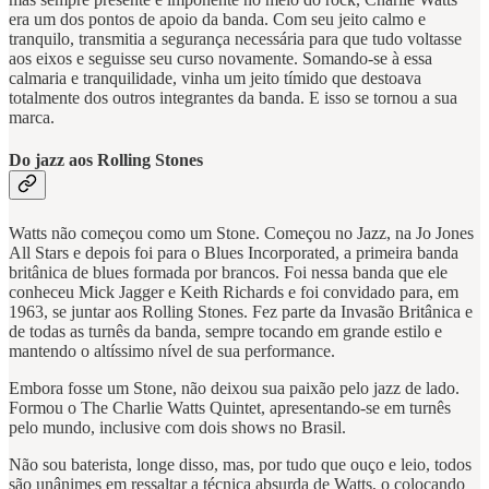
era um dos pontos de apoio da banda. Com seu jeito calmo e
tranquilo, transmitia a segurança necessária para que tudo voltasse
aos eixos e seguisse seu curso novamente. Somando-se à essa
calmaria e tranquilidade, vinha um jeito tímido que destoava
totalmente dos outros integrantes da banda. E isso se tornou a sua
marca.
Do jazz aos Rolling Stones
Watts não começou como um Stone. Começou no Jazz, na Jo Jones
All Stars e depois foi para o Blues Incorporated, a primeira banda
britânica de blues formada por brancos. Foi nessa banda que ele
conheceu Mick Jagger e Keith Richards e foi convidado para, em
1963, se juntar aos Rolling Stones. Fez parte da Invasão Britânica e
de todas as turnês da banda, sempre tocando em grande estilo e
mantendo o altíssimo nível de sua performance.
Embora fosse um Stone, não deixou sua paixão pelo jazz de lado.
Formou o The Charlie Watts Quintet, apresentando-se em turnês
pelo mundo, inclusive com dois shows no Brasil.
Não sou baterista, longe disso, mas, por tudo que ouço e leio, todos
são unânimes em ressaltar a técnica absurda de Watts, o colocando