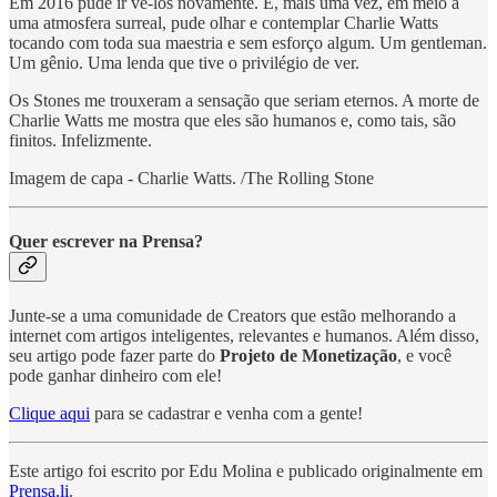
Em 2016 pude ir vê-los novamente. E, mais uma vez, em meio a
uma atmosfera surreal, pude olhar e contemplar Charlie Watts
tocando com toda sua maestria e sem esforço algum. Um gentleman.
Um gênio. Uma lenda que tive o privilégio de ver.
Os Stones me trouxeram a sensação que seriam eternos. A morte de
Charlie Watts me mostra que eles são humanos e, como tais, são
finitos. Infelizmente.
Imagem de capa - Charlie Watts. /The Rolling Stone
Quer escrever na Prensa?
Junte-se a uma comunidade de Creators que estão melhorando a
internet com artigos inteligentes, relevantes e humanos. Além disso,
seu artigo pode fazer parte do
Projeto de Monetização
, e você
pode ganhar dinheiro com ele!
Clique aqui
para se cadastrar e venha com a gente!
Este artigo foi escrito por Edu Molina e publicado originalmente em
Prensa.li
.