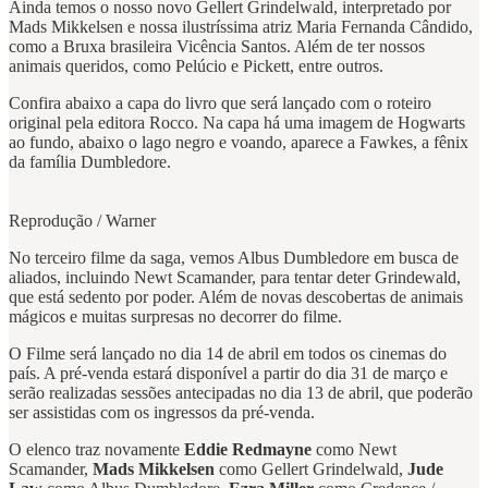
Ainda temos o nosso novo Gellert Grindelwald, interpretado por
Mads Mikkelsen e nossa ilustríssima atriz Maria Fernanda Cândido,
como a Bruxa brasileira Vicência Santos. Além de ter nossos
animais queridos, como Pelúcio e Pickett, entre outros.
Confira abaixo a capa do livro que será lançado com o roteiro
original pela editora Rocco. Na capa há uma imagem de Hogwarts
ao fundo, abaixo o lago negro e voando, aparece a Fawkes, a fênix
da família Dumbledore.
Reprodução / Warner
No terceiro filme da saga, vemos Albus Dumbledore em busca de
aliados, incluindo Newt Scamander, para tentar deter Grindewald,
que está sedento por poder. Além de novas descobertas de animais
mágicos e muitas surpresas no decorrer do filme.
O Filme será lançado no dia 14 de abril em todos os cinemas do
país. A pré-venda estará disponível a partir do dia 31 de março e
serão realizadas sessões antecipadas no dia 13 de abril, que poderão
ser assistidas com os ingressos da pré-venda.
O elenco traz novamente
Eddie Redmayne
como Newt
Scamander,
Mads Mikkelsen
como Gellert Grindelwald,
Jude