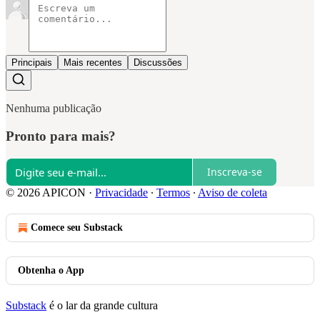
Principais
Mais recentes
Discussões
Nenhuma publicação
Pronto para mais?
Inscreva-se
© 2026 APICON
·
Privacidade
∙
Termos
∙
Aviso de coleta
Comece seu Substack
Obtenha o App
Substack
é o lar da grande cultura