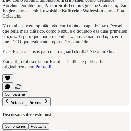
Law
como Albus Dumbledore,
Ezra Miller
como Credence /
Aurelius Dumbledore,
Alison Sudol
como Queenie Goldstein,
Dan
Fogler
como Jacob Kowalski e
Katherine Waterston
como Tina
Goldstein.
Na minha sincera opinião, não curti muito a capa do livro. Pensei
que seria mais clássico, como o azul e o dourado das duas primeiras
edições. Espero que mudem de ideia... mas se não mudar, fazer o
que né? O que realmente importa é o conteúdo.
E aí? Estão ansiosos para o tão aguardado dia? Até a próxima.
Este artigo foi escrito por Karolina Padilha e publicado
originalmente em
Prensa.li
.
Compartilhar
Anterior
Próximo
Discussão sobre este post
Comentários
Restacks