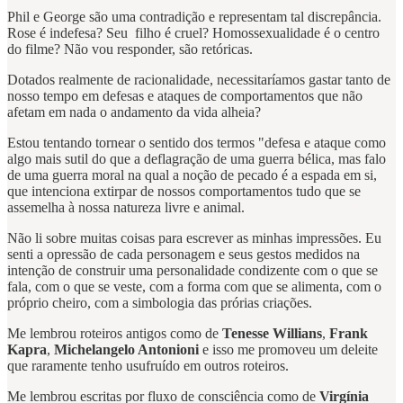
Phil e George são uma contradição e representam tal discrepância.
Rose é indefesa? Seu filho é cruel? Homossexualidade é o centro
do filme? Não vou responder, são retóricas.
Dotados realmente de racionalidade, necessitaríamos gastar tanto de
nosso tempo em defesas e ataques de comportamentos que não
afetam em nada o andamento da vida alheia?
Estou tentando tornear o sentido dos termos "defesa e ataque como
algo mais sutil do que a deflagração de uma guerra bélica, mas falo
de uma guerra moral na qual a noção de pecado é a espada em si,
que intenciona extirpar de nossos comportamentos tudo que se
assemelha à nossa natureza livre e animal.
Não li sobre muitas coisas para escrever as minhas impressões. Eu
senti a opressão de cada personagem e seus gestos medidos na
intenção de construir uma personalidade condizente com o que se
fala, com o que se veste, com a forma com que se alimenta, com o
próprio cheiro, com a simbologia das prórias criações.
Me lembrou roteiros antigos como de
Tenesse Willians
,
Frank
Kapra
,
Michelangelo Antonioni
e isso me promoveu um deleite
que raramente tenho usufruído em outros roteiros.
Me lembrou escritas por fluxo de consciência como de
Virgínia