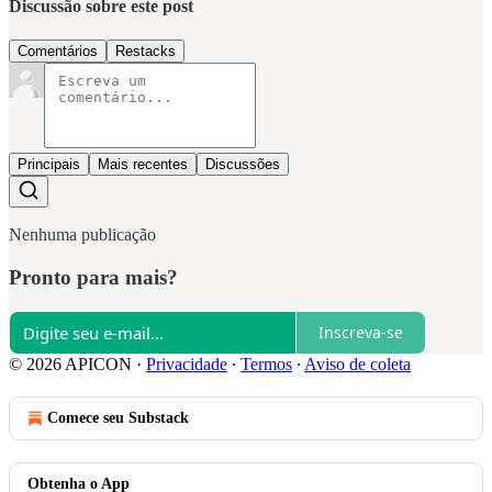
Discussão sobre este post
Comentários
Restacks
Principais
Mais recentes
Discussões
Nenhuma publicação
Pronto para mais?
Inscreva-se
© 2026 APICON
·
Privacidade
∙
Termos
∙
Aviso de coleta
Comece seu Substack
Obtenha o App