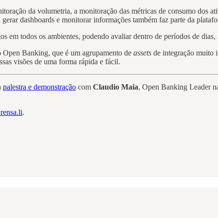
nitoração da volumetria, a monitoração das métricas de consumo dos ati
ra gerar dashboards e monitorar informações também faz parte da plataf
tos em todos os ambientes, podendo avaliar dentro de períodos de dias
o o Open Banking, que é um agrupamento de
assets
de integração muito i
sas visões de uma forma rápida e fácil.
à
palestra e demonstração
com
Claudio Maia
, Open Banking Leader 
rensa.li
.