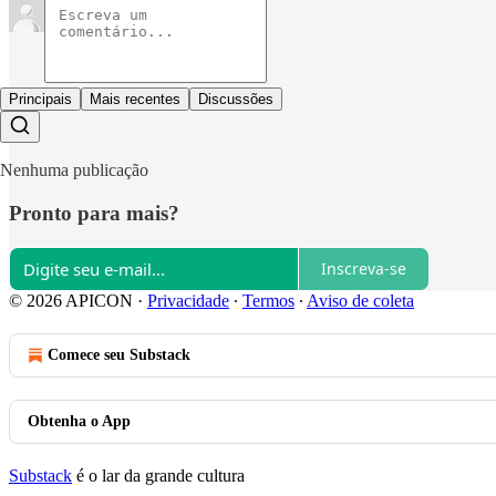
Principais
Mais recentes
Discussões
Nenhuma publicação
Pronto para mais?
Inscreva-se
© 2026 APICON
·
Privacidade
∙
Termos
∙
Aviso de coleta
Comece seu Substack
Obtenha o App
Substack
é o lar da grande cultura