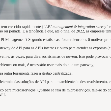
I
tem crescido rapidamente (
“API management & integration survey”
r
ão ou jornada. E a tendência é que, até o final de 2022, as empresas 
API Management? Segundo estatísticas, foram elencados 6 motivos princ
teway de API para as APIs internas e outro para atender as expostas (e
vem e, às vezes, para diversos sistemas de nuvem. Isso pode provocar 
bientes ou mais, é necessário usar mais do que um gateway;
a outra ferramenta fazer a gestão centralizada.;
determinadas soluções de API para um ambiente de desenvolvimento, e o
 para microsserviços. Quando se fala de microsserviços, fala-se do c
API.