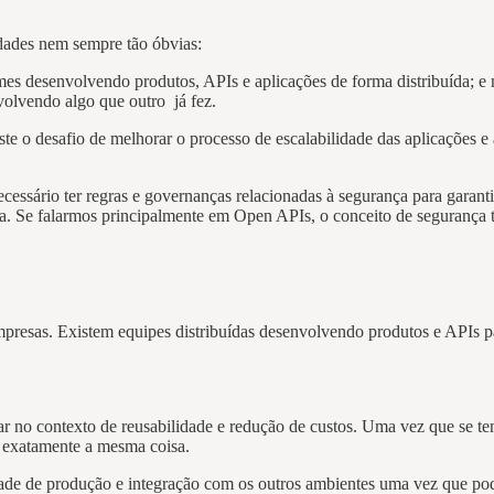
dades nem sempre tão óbvias:
imes desenvolvendo produtos, APIs e aplicações de forma distribuída; 
volvendo algo que outro já fez.
te o desafio de melhorar o processo de escalabilidade das aplicações 
cessário ter regras e governanças relacionadas à segurança para garan
. Se falarmos principalmente em Open APIs, o conceito de segurança te
mpresas. Existem equipes distribuídas desenvolvendo produtos e APIs 
dar no contexto de reusabilidade e redução de custos. Uma vez que se t
ça exatamente a mesma coisa.
ade de produção e integração com os outros ambientes uma vez que pode