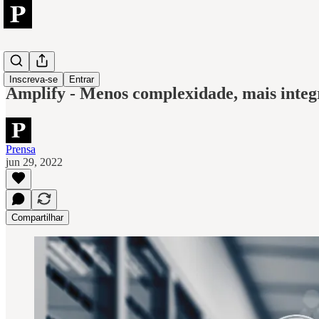
Axway
Inscreva-se
Entrar
Amplify - Menos complexidade, mais integ
Prensa
jun 29, 2022
Compartilhar