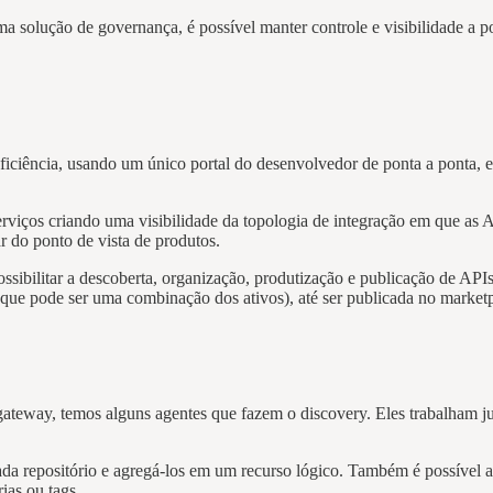
ma solução de governança, é possível manter controle e visibilidade a p
eficiência, usando um único portal do desenvolvedor de ponta a ponta,
erviços criando uma visibilidade da topologia de integração em que as AP
r do ponto de vista de produtos.
ssibilitar a descoberta, organização, produtização e publicação de AP
que pode ser uma combinação dos ativos), até ser publicada no marketp
gateway, temos alguns agentes que fazem o discovery. Eles trabalham 
 cada repositório e agregá-los em um recurso lógico. Também é possív
ias ou tags.