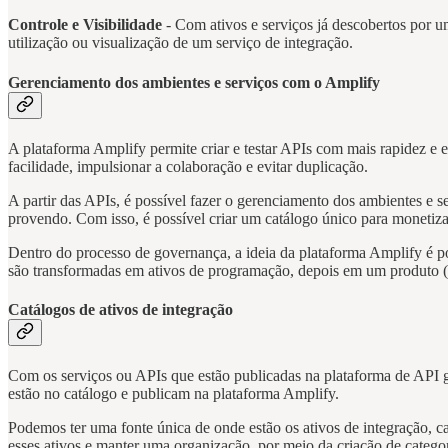
Controle e Visibilidade
- Com ativos e serviços já descobertos por u
utilização ou visualização de um serviço de integração.
Gerenciamento dos ambientes e serviços com o Amplify
A plataforma Amplify permite criar e testar APIs com mais rapidez e 
facilidade, impulsionar a colaboração e evitar duplicação.
A partir das APIs, é possível fazer o gerenciamento dos ambientes e s
provendo. Com isso, é possível criar um catálogo único para monetiza
Dentro do processo de governança, a ideia da plataforma Amplify é po
são transformadas em ativos de programação, depois em um produto (
Catálogos de ativos de integração
Com os serviços ou APIs que estão publicadas na plataforma de API 
estão no catálogo e publicam na plataforma Amplify.
Podemos ter uma fonte única de onde estão os ativos de integração,
esses ativos e manter uma organização por meio da criação de categor