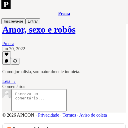
Prensa
Inscreva-se
Entrar
Amor, sexo e robôs
Prensa
jun 30, 2022
Como jornalista, sou naturalmente inquieta.
Leia →
Comentários
© 2026 APICON
·
Privacidade
∙
Termos
∙
Aviso de coleta