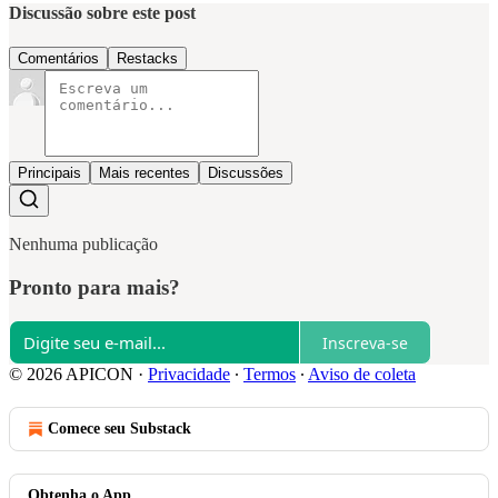
Discussão sobre este post
Comentários
Restacks
Principais
Mais recentes
Discussões
Nenhuma publicação
Pronto para mais?
Inscreva-se
© 2026 APICON
·
Privacidade
∙
Termos
∙
Aviso de coleta
Comece seu Substack
Obtenha o App