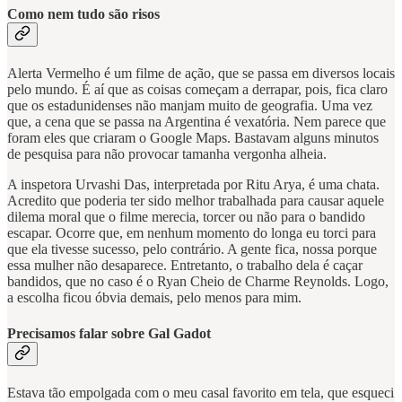
Como nem tudo são risos
Alerta Vermelho é um filme de ação, que se passa em diversos locais
pelo mundo. É aí que as coisas começam a derrapar, pois, fica claro
que os estadunidenses não manjam muito de geografia. Uma vez
que, a cena que se passa na Argentina é vexatória. Nem parece que
foram eles que criaram o Google Maps. Bastavam alguns minutos
de pesquisa para não provocar tamanha vergonha alheia.
A inspetora Urvashi Das, interpretada por Ritu Arya, é uma chata.
Acredito que poderia ter sido melhor trabalhada para causar aquele
dilema moral que o filme merecia, torcer ou não para o bandido
escapar. Ocorre que, em nenhum momento do longa eu torci para
que ela tivesse sucesso, pelo contrário. A gente fica, nossa porque
essa mulher não desaparece. Entretanto, o trabalho dela é caçar
bandidos, que no caso é o Ryan Cheio de Charme Reynolds. Logo,
a escolha ficou óbvia demais, pelo menos para mim.
Precisamos falar sobre Gal Gadot
Estava tão empolgada com o meu casal favorito em tela, que esqueci