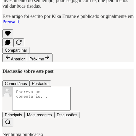
investimento do seu tempo, pode se jogar com fé, que pelo menos
vai dar boas risadas.
Este artigo foi escrito por Kika Ernane e publicado originalmente em
Prensa.li
.
Compartilhar
Anterior
Próximo
Discussão sobre este post
Comentários
Restacks
Principais
Mais recentes
Discussões
Nenhuma publicação