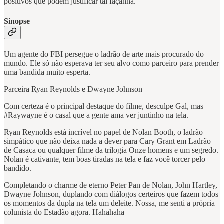
positivos que podem justificar tal façanha.
Sinopse
Um agente do FBI persegue o ladrão de arte mais procurado do
mundo. Ele só não esperava ter seu alvo como parceiro para prender
uma bandida muito esperta.
Parceira Ryan Reynolds e Dwayne Johnson
Com certeza é o principal destaque do filme, desculpe Gal, mas
#Raywayne é o casal que a gente ama ver juntinho na tela.
Ryan Reynolds está incrível no papel de Nolan Booth, o ladrão
simpático que não deixa nada a dever para Cary Grant em Ladrão
de Casaca ou qualquer filme da trilogia Onze homens e um segredo.
Nolan é cativante, tem boas tiradas na tela e faz você torcer pelo
bandido.
Completando o charme de eterno Peter Pan de Nolan, John Hartley,
Dwayne Johnson, duplando com diálogos certeiros que fazem todos
os momentos da dupla na tela um deleite. Nossa, me senti a própria
colunista do Estadão agora. Hahahaha