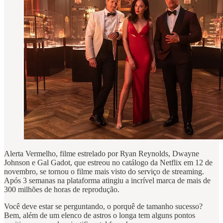
Alerta Vermelho, filme estrelado por Ryan Reynolds, Dwayne
Johnson e Gal Gadot, que estreou no catálogo da Netflix em 12 de
novembro, se tornou o filme mais visto do serviço de streaming.
Após 3 semanas na plataforma atingiu a incrível marca de mais de
300 milhões de horas de reprodução.
Você deve estar se perguntando, o porquê de tamanho sucesso?
Bem, além de um elenco de astros o longa tem alguns pontos