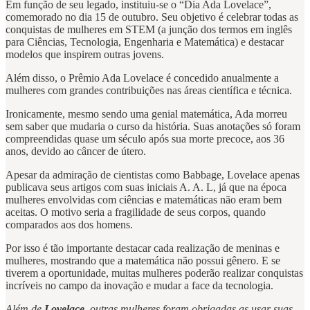
Em função de seu legado, instituiu-se o “Dia Ada Lovelace”,
comemorado no dia 15 de outubro. Seu objetivo é celebrar todas as
conquistas de mulheres em STEM (a junção dos termos em inglês
para Ciências, Tecnologia, Engenharia e Matemática) e destacar
modelos que inspirem outras jovens.
Além disso, o Prêmio Ada Lovelace é concedido anualmente a
mulheres com grandes contribuições nas áreas científica e técnica.
Ironicamente, mesmo sendo uma genial matemática, Ada morreu
sem saber que mudaria o curso da história. Suas anotações só foram
compreendidas quase um século após sua morte precoce, aos 36
anos, devido ao câncer de útero.
Apesar da admiração de cientistas como Babbage, Lovelace apenas
publicava seus artigos com suas iniciais A. A. L, já que na época
mulheres envolvidas com ciências e matemáticas não eram bem
aceitas. O motivo seria a fragilidade de seus corpos, quando
comparados aos dos homens.
Por isso é tão importante destacar cada realização de meninas e
mulheres, mostrando que a matemática não possui gênero. E se
tiverem a oportunidade, muitas mulheres poderão realizar conquistas
incríveis no campo da inovação e mudar a face da tecnologia.
Além de
Lovelace
, outras mulheres foram obrigadas as usar suas