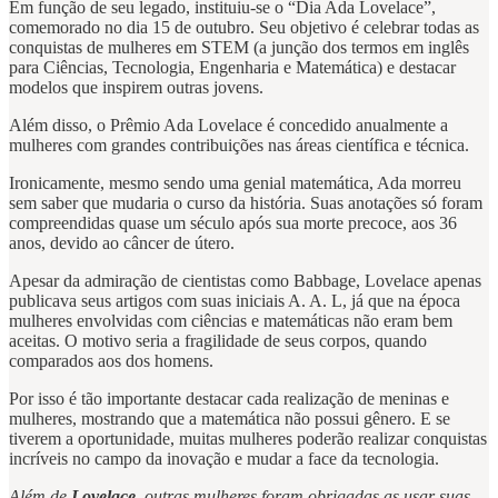
Em função de seu legado, instituiu-se o “Dia Ada Lovelace”,
comemorado no dia 15 de outubro. Seu objetivo é celebrar todas as
conquistas de mulheres em STEM (a junção dos termos em inglês
para Ciências, Tecnologia, Engenharia e Matemática) e destacar
modelos que inspirem outras jovens.
Além disso, o Prêmio Ada Lovelace é concedido anualmente a
mulheres com grandes contribuições nas áreas científica e técnica.
Ironicamente, mesmo sendo uma genial matemática, Ada morreu
sem saber que mudaria o curso da história. Suas anotações só foram
compreendidas quase um século após sua morte precoce, aos 36
anos, devido ao câncer de útero.
Apesar da admiração de cientistas como Babbage, Lovelace apenas
publicava seus artigos com suas iniciais A. A. L, já que na época
mulheres envolvidas com ciências e matemáticas não eram bem
aceitas. O motivo seria a fragilidade de seus corpos, quando
comparados aos dos homens.
Por isso é tão importante destacar cada realização de meninas e
mulheres, mostrando que a matemática não possui gênero. E se
tiverem a oportunidade, muitas mulheres poderão realizar conquistas
incríveis no campo da inovação e mudar a face da tecnologia.
Além de
Lovelace
, outras mulheres foram obrigadas as usar suas