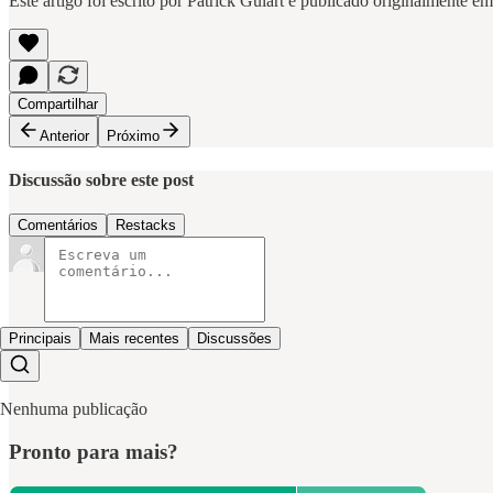
Este artigo foi escrito por Patrick Gulart e publicado originalmente e
Compartilhar
Anterior
Próximo
Discussão sobre este post
Comentários
Restacks
Principais
Mais recentes
Discussões
Nenhuma publicação
Pronto para mais?