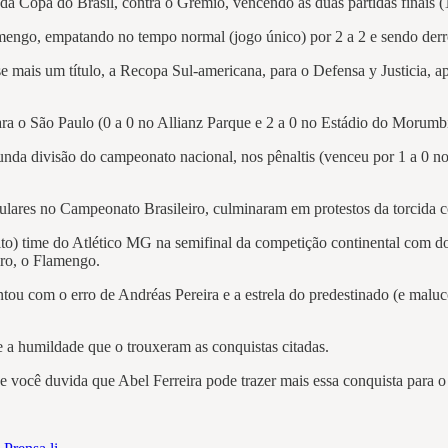
da Copa do Brasil, contra o Grêmio, vencendo as duas partidas finais (
mengo, empatando no tempo normal (jogo único) por 2 a 2 e sendo derr
se mais um título, a Recopa Sul-americana, para o Defensa y Justicia, a
ra o São Paulo (0 a 0 no Allianz Parque e 2 a 0 no Estádio do Morumb
gunda divisão do campeonato nacional, nos pênaltis (venceu por 1 a 0 n
egulares no Campeonato Brasileiro, culminaram em protestos da torcida 
to) time do Atlético MG na semifinal da competição continental com dois 
eiro, o Flamengo.
ontou com o erro de Andréas Pereira e a estrela do predestinado (e mal
 e a humildade que o trouxeram as conquistas citadas.
e você duvida que Abel Ferreira pode trazer mais essa conquista para o