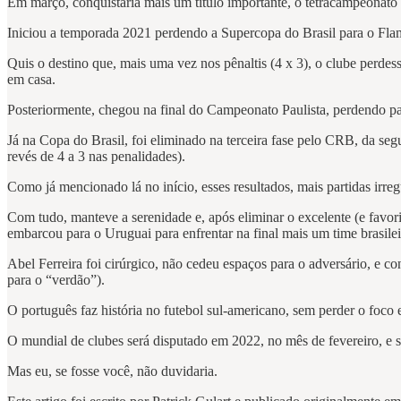
Em março, conquistaria mais um título importante, o tetracampeonato 
Iniciou a temporada 2021 perdendo a Supercopa do Brasil para o Fla
Quis o destino que, mais uma vez nos pênaltis (4 x 3), o clube perdes
em casa.
Posteriormente, chegou na final do Campeonato Paulista, perdendo pa
Já na Copa do Brasil, foi eliminado na terceira fase pelo CRB, da se
revés de 4 a 3 nas penalidades).
Como já mencionado lá no início, esses resultados, mais partidas irr
Com tudo, manteve a serenidade e, após eliminar o excelente (e favori
embarcou para o Uruguai para enfrentar na final mais um time brasil
Abel Ferreira foi cirúrgico, não cedeu espaços para o adversário, e c
para o “verdão”).
O português faz história no futebol sul-americano, sem perder o foco
O mundial de clubes será disputado em 2022, no mês de fevereiro, e s
Mas eu, se fosse você, não duvidaria.