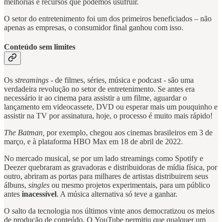
melhorias e recursos que podemos usufruir.
O setor do entretenimento foi um dos primeiros beneficiados – não
apenas as empresas, o consumidor final ganhou com isso.
Conteúdo sem limites
Os
streamings
- de filmes, séries, música e podcast - são uma
verdadeira revolução no setor de entretenimento. Se antes era
necessário ir ao cinema para assistir a um filme, aguardar o
lançamento em videocassete, DVD ou esperar mais um pouquinho e
assistir na TV por assinatura, hoje, o processo é muito mais rápido!
The Batman,
por exemplo, chegou aos cinemas brasileiros em 3 de
março, e à plataforma HBO Max em 18 de abril de 2022.
No mercado musical, se por um lado streamings como Spotify e
Deezer quebraram as gravadoras e distribuidoras de mídia física, por
outro, abriram as portas para milhares de artistas distribuirem seus
álbuns,
singles
ou mesmo projetos experimentais, para um público
antes
inacessível
. A música alternativa só teve a ganhar.
O salto da tecnologia nos últimos vinte anos democratizou os meios
de produção de conteúdo. O YouTube permitiu que qualquer um