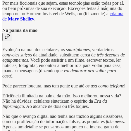
Por mais ficcionais que sejam, estas tecnologias estão todas por aí,
ou bem próximas de sua execução. Exceções feitas à máquina do
tempo ou ao Homem Invisível de Wells, ou (felizmente) a
criatura
de
Mary Shelley
.
Na palma da mão
Evolução natural dos celulares, os
smartphones
, verdadeiros
canivetes suíços
da atualidade, substituem cerca de
três dezenas de
equipamentos
. Você pode assistir a um filme, escrever textos, ler
notícias, fotografar, encontrar a melhor rota para voltar para casa,
mandar mensagens (dizendo que
vai demorar pra voltar para
casa
).
Pode parecer loucura, mas tem gente que até
os usa como telefone
!
Eficiência ilimitada na palma da mão. Isso melhorou nossa vida?
Não há dúvidas: celulares sintetizam o espírito da
Era da
Informação
. Ao alcance de dois ou três toques.
Não que o avanço digital não tenha nos trazido alguns dissabores,
como a proliferação de informações falsas, as populares
fake news
.
Apenas um detalhe se pensarmos um pouco na imensa gama de