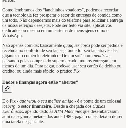
aéreos.
Como lembramos dos “lanchinhos voadores”, podemos recordar
que a tecnologia fez prosperar o setor de entregas de comida como
um todo. Não dependemos mais do telefone para solicitar a entrega
da nossa refeição desejada. Pode ser feito via site, aplicativos
dedicados ou mesmo em um sistema de mensagens como o
WhatsApp.
Não apenas comida: basicamente
qualquer coisa
pode ser pedida e
recebida no conforto de seu lar, seja onde for seu lar, através das
gigantes do comércio eletrônico. De um sofá a um
pendrive
,
passando pelas compras do supermercado, muitos entregam em
menos de um dia. Para pagar, pode-se usar seu cartão de débito ou
crédito, ou ainda mais rápido, o prático
Pix
.
Dados e finanças agora estão “abertos”
E o Pix
- que virou o seu melhor amigo -
é a ponta de um colossal
iceberg
: o
setor financeiro.
Desde a chegada dos
Caixas
Eletrônicos
, apelido dado às
ATM Machines
que desembarcaram
aqui na segunda metade dos anos 1980, pagar contas deixou de ser
uma tarefa desgastante.