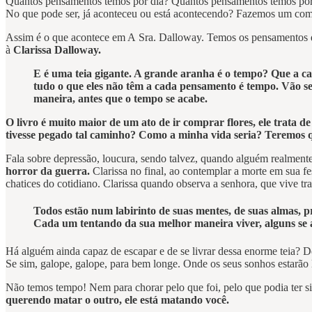
Quantos pensamentos temos por dia? Quantos pensamentos temos por mi
No que pode ser, já aconteceu ou está acontecendo? Fazemos um comen
Assim é o que acontece em A Sra. Dalloway. Temos os pensamentos de
à
Clarissa Dalloway.
E é uma teia gigante. A grande aranha é o tempo? Que a ca
tudo o que eles não têm a cada pensamento é tempo. Vão s
maneira, antes que o tempo se acabe.
O livro é muito maior de um ato de ir comprar flores, ele trata d
tivesse pegado tal caminho? Como a minha vida seria? Teremos q
Fala sobre depressão, loucura, sendo talvez, quando alguém realmente
horror da guerra.
Clarissa no final, ao contemplar a morte em sua f
chatices do cotidiano. Clarissa quando observa a senhora, que vive tra
Todos estão num labirinto de suas mentes, de suas almas, p
Cada um tentando da sua melhor maneira viver, alguns se a
Há alguém ainda capaz de escapar e de se livrar dessa enorme teia? De
Se sim, galope, galope, para bem longe. Onde os seus sonhos estarão 
Não temos tempo! Nem para chorar pelo que foi, pelo que podia ter sid
querendo matar o outro, ele está matando você.