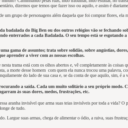
nuto? Caminhando pelas ruas, indo trabalhar, indo estudar, no trânsi
tário, dizemos que temos que fazer isso ou aquilo, e assim é diariame
 um grupo de personagens além daquela que foi comprar flores, ela m
da badalada do Big Ben ou dos outros relógios vão se fechando so
endo enterrados a cada Badalada. O seu tempo está se esgotando a
e uma gama de assuntos; trata sobre solidão, sobre angústias, dore
ue aprender a viver com as nossas escolhas.
 nesta trama está com os olhos abertos e, vê completamente às coisas 
esta, a morte desse homem com quem ela nunca trocou uma palavra, conse
nquilamente do lado de sua casa e, se da conta de que aquilo, sim, é a 
rocurando a saída. Cada um muito solitário a seu próprio modo. Ca
garram às suas dores, medos, frustrações, etc.
ssa aranha invisível que arma suas teias invisíveis por toda a vida? O 
longe de tudo.
o. Largue suas armas, chega de alimentar o ódio, a raiva, suas frustra