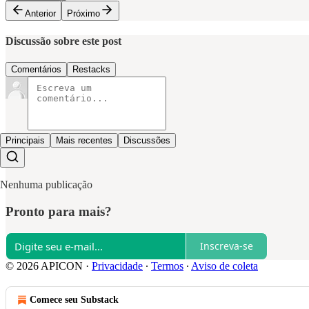
Anterior
Próximo
Discussão sobre este post
Comentários
Restacks
Principais
Mais recentes
Discussões
Nenhuma publicação
Pronto para mais?
Inscreva-se
© 2026 APICON
·
Privacidade
∙
Termos
∙
Aviso de coleta
Comece seu Substack