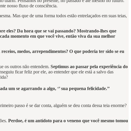
to diário. Pensamos no presente, no passado e até mesmo no futuro.
nte nosso fluxo de consciência.
esma. Mas que de uma forma todos estão entrelaçados em suas teias,
bre eles? Da hora que se vai passando? Mostrando-lhes que
 cada momento em que você vive, então viva da sua melhor
s, receios, medos, arrependimentos? O que poderia ter sido se eu
que os outros não entendem.
Septimus ao passar pela experiência do
guiu ficar feliz por ele, ao entender que ele está a salvo das
vida?
da um se agarrando a algo, ‘’ sua pequena felicidade.’’
primeiro passo é se dar conta, alguém se deu conta dessa teia enorme?
ções.
Perdoe, é um antídoto para o veneno que você mesmo tomou