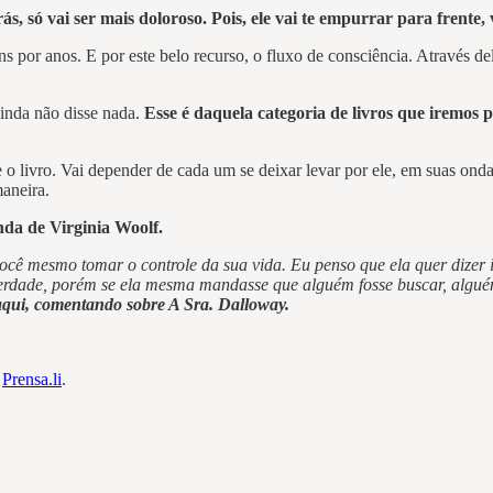
s, só vai ser mais doloroso. Pois, ele vai te empurrar para frente
por anos. E por este belo recurso, o fluxo de consciência. Através d
 ainda não disse nada.
Esse é daquela categoria de livros que iremos pe
 o livro. Vai depender de cada um se deixar levar por ele, em suas ond
maneira.
da de Virginia Woolf.
ocê mesmo tomar o controle da sua vida. Eu penso que ela quer dizer 
erdade, porém se ela mesma mandasse que alguém fosse buscar, alguém
 aqui, comentando sobre A Sra. Dalloway.
m
Prensa.li
.