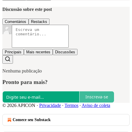
Discussão sobre este post
Comentários
Restacks
Principais
Mais recentes
Discussões
Nenhuma publicação
Pronto para mais?
Inscreva-se
© 2026 APICON
·
Privacidade
∙
Termos
∙
Aviso de coleta
Comece seu Substack