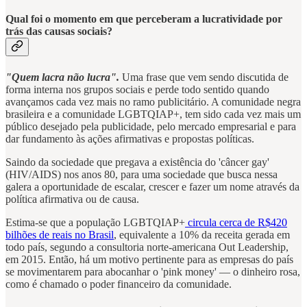
Qual foi o momento em que perceberam a lucratividade por
trás das causas sociais?
"Quem lacra não lucra".
Uma frase que vem sendo discutida de
forma interna nos grupos sociais e perde todo sentido quando
avançamos cada vez mais no ramo publicitário. A comunidade negra
brasileira e a comunidade LGBTQIAP+, tem sido cada vez mais um
público desejado pela publicidade, pelo mercado empresarial e para
dar fundamento às ações afirmativas e propostas políticas.
Saindo da sociedade que pregava a existência do 'câncer gay'
(HIV/AIDS) nos anos 80, para uma sociedade que busca nessa
galera a oportunidade de escalar, crescer e fazer um nome através da
política afirmativa ou de causa.
Estima-se que a população LGBTQIAP+
circula cerca de R$420
bilhões de reais no Brasil
, equivalente a 10% da receita gerada em
todo país, segundo a consultoria norte-americana Out Leadership,
em 2015. Então, há um motivo pertinente para as empresas do país
se movimentarem para abocanhar o 'pink money' — o dinheiro rosa,
como é chamado o poder financeiro da comunidade.