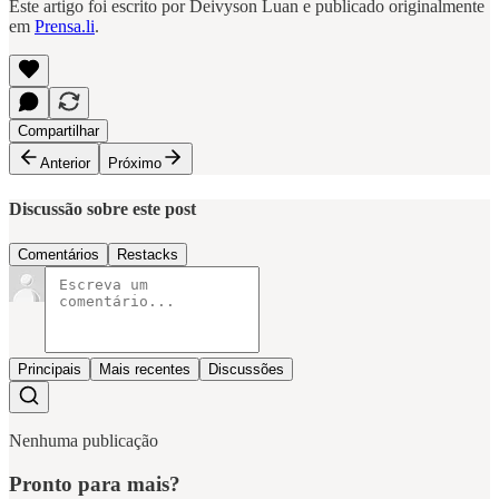
Este artigo foi escrito por Deivyson Luan e publicado originalmente
em
Prensa.li
.
Compartilhar
Anterior
Próximo
Discussão sobre este post
Comentários
Restacks
Principais
Mais recentes
Discussões
Nenhuma publicação
Pronto para mais?