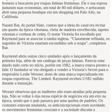
homens a buscarem por roupas íntimas femininas. Ele e sua esposa
juntaram suas economias, um total de 80 mil dólares, e arriscaram
abrir uma pequena boutique em um shopping em Palo Alto, na
Califórnia.
Naomi Bar, do portal Slate, contou que a ideia do casal era recriar
um quarto da época vitoriana, cheia de madeira envelhecida, tapetes
orientais e cortinas de cetim. O nome Victoria foi escolhido por
Raymond para se associar à rainha inglesa. “Claramente refinada, os
segredos de Victoria estariam escondidos sob a roupa”, completou
Bar.
Raymond abriu outras cinco unidades após o lançamento da
primeira loja, além de um catálogo de peças íntimas. Parecia estar
dando tudo certo no início, porém em 1982, a marca estava prestes a
falir. O fundador se viu obrigado a vender a Victoria’s Secret para o
empresário Leslie Wexner, dono de uma marca especializada em
roupas esportivas, The Limited. Raymond recebeu US$1 milhão
durante a transação.
Wexner observou que as mulheres não eram atraídas pela pequena
loja. Não se voltar à elas nessa espécie de negócios era um erro na
época, sendo que o país passava por uma quebra de padrões. Os
costumes estavam mudando, os anticoncepcionais eram novidade,
os movimentos feministas cresciam e a sociedade discutia a