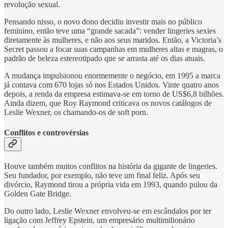
revolução sexual.
Pensando nisso, o novo dono decidiu investir mais no público
feminino, então teve uma “grande sacada”: vender lingeries sexies
diretamente às mulheres, e não aos seus maridos. Então, a Victoria’s
Secret passou a focar suas campanhas em mulheres altas e magras, o
padrão de beleza estereotipado que se arrasta até os dias atuais.
A mudança impulsionou enormemente o negócio, em 1995 a marca
já contava com 670 lojas só nos Estados Unidos. Vinte quatro anos
depois, a renda da empresa estimava-se em torno de US$6,8 bilhões.
Ainda dizem, que Roy Raymond criticava os novos catálogos de
Leslie Wexner, os chamando-os de soft porn.
Conflitos e controvérsias
Houve também muitos conflitos na história da gigante de lingeries.
Seu fundador, por exemplo, não teve um final feliz. Após seu
divórcio, Raymond tirou a própria vida em 1993, quando pulou da
Golden Gate Bridge.
Do outro lado, Leslie Wexner envolveu-se em escândalos por ter
ligação com Jeffrey Epstein, um empresário multimilionário