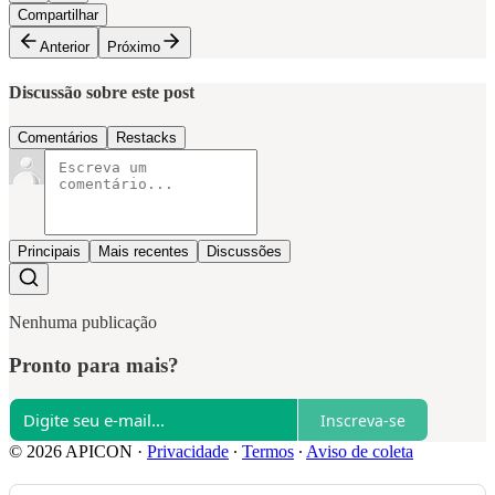
Compartilhar
Anterior
Próximo
Discussão sobre este post
Comentários
Restacks
Principais
Mais recentes
Discussões
Nenhuma publicação
Pronto para mais?
Inscreva-se
© 2026 APICON
·
Privacidade
∙
Termos
∙
Aviso de coleta