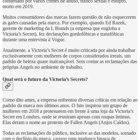
condenado por vários crimes de abuso, tráfico sexual e estupro,
morto em 2019.
Muitos consumidores das marcas fazem questão de não esquecerem
as gafes causadas pela marca. Por exemplo, quando Ed Razek,
gerente de marketing da L Brands (a empresa que engloba a
Victoria’s Secret), fez declarações gordofóbicas e transfóbicas
durante uma entrevista à Vogue.
Atualmente, a Victoria’s Secret é muito criticada por ainda trabalhar
exclusivamente com mulheres de corpos considerados irreais, um
padrão de beleza quase inalcançável. Sem contar as reclamações das
próprias Angels no ambiente de trabalho.
Qual será o futuro da Victoria’s Secrets?
Como dito antes, a empresa enfrentou diversas críticas em relação ao
padrão da marca nos últimos anos. O fato inspirou um grupo de
mulheres em 2018 a protestarem em frente à uma loja da Victoria’s
Secret em Londres, onde se reuniram apenas com roupas íntimas.
Elas deram o nome ao protesto de Fallen Angels (Anjos Caídos).
Todas as reclamações do público, inclusive as das modelos, somado
com o declínio da marca, causou uma mudança brusca de