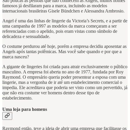
São poucas as pessoas que não conhecem as Angels, muitos nomes
famosos já desfilaram para a marca, incluindo as modelos
internacionais brasileiras Gisele Bündchen e Alessandra Ambrosio.
Angel é uma das linhas de lingerie da Victoria’s Secrets, e a partir de
uma campanha de 1997 as modelos da marca começaram a ser
referenciadas com o apelido, pois eram vistas como símbolo de
delicadeza e sensualidade.
O costume perdurou até hoje, porém a empresa decidiu aposentar as
Angels após tantas polêmicas. Mas você sabe quando e por que a
marca nasceu?
A gigante de lingeries foi criada para atrair exclusivamente o público
masculino. A empresa foi aberta no ano de 1977, fundada por Roy
Raymond. O empresário queria poder presentear a esposa com uma
lingerie, mas a vergonha de ir até um estabelecimento comercial o
impedia. Ele acreditava que poderia ser visto como um pervertido, já
que não era costume ver homens dentro desse tipo de
estabelecimento.
Uma loja para homens
Raymond então, teve a ideia de abrir uma empresa que facilitasse os