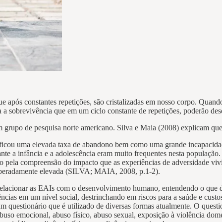
e após constantes repetições, são cristalizadas em nosso corpo. Quando
ara a sobrevivência que em um ciclo constante de repetições, poderão d
um grupo de pesquisa norte americano. Silva e Maia (2008) explicam que
erificou uma elevada taxa de abandono bem como uma grande incapacida
nte a infância e a adolescência eram muito frequentes nesta população. 
upo pela compreensão do impacto que as experiências de adversidade viv
esperadamente elevada (SILVA; MAIA, 2008, p.1-2).
m relacionar as EAIs com o desenvolvimento humano, entendendo o que d
ências em um nível social, destrinchando em riscos para a saúde e custo
um questionário que é utilizado de diversas formas atualmente. O questio
buso emocional, abuso físico, abuso sexual, exposição à violência domé