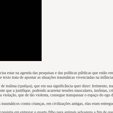
cisa estar na agenda das pesquisas e das políticas públicas que estão
e texto trata de apontar as situações traumáticas vivenciadas na infân
de traûma (τραῦμα), que em sua significância quer dizer: ferimento, tr
e que a justifique, podendo acarretar tensões musculares, insônias, cr
 violação, que de tão violenta, consegue transpassar o espaço do ego 
raumáticos contra crianças, em civilizações antigas, elas eram entregue
onsistia em entregar o quarto filho para animais selvagens a fim de que