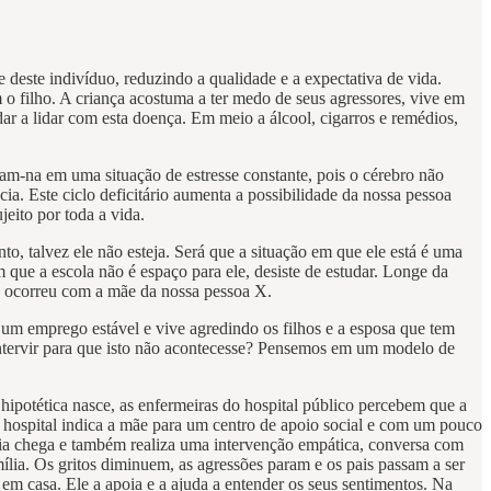
 deste indivíduo, reduzindo a qualidade e a expectativa de vida.
o filho. A criança acostuma a ter medo de seus agressores, vive em
r a lidar com esta doença. Em meio a álcool, cigarros e remédios,
am-na em uma situação de estresse constante, pois o cérebro não
a. Este ciclo deficitário aumenta a possibilidade da nossa pessoa
jeito por toda a vida.
to, talvez ele não esteja. Será que a situação em que ele está é uma
 que a escola não é espaço para ele, desiste de estudar. Longe da
mo ocorreu com a mãe da nossa pessoa X.
 um emprego estável e vive agredindo os filhos e a esposa que tem
intervir para que isto não acontecesse? Pensemos em um modelo de
potética nasce, as enfermeiras do hospital público percebem que a
 hospital indica a mãe para um centro de apoio social e com um pouco
cia chega e também realiza uma intervenção empática, conversa com
mília. Os gritos diminuem, as agressões param e os pais passam a ser
em casa. Ele a apoia e a ajuda a entender os seus sentimentos. Na