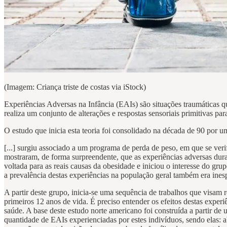
(Imagem: Criança triste de costas via iStock)
Experiências Adversas na Infância (EAIs) são situações traumáticas qu
realiza um conjunto de alterações e respostas sensoriais primitivas p
O estudo que inicia esta teoria foi consolidado na década de 90 por 
[...] surgiu associado a um programa de perda de peso, em que se v
mostraram, de forma surpreendente, que as experiências adversas dura
voltada para as reais causas da obesidade e iniciou o interesse do gr
a prevalência destas experiências na população geral também era in
A partir deste grupo, inicia-se uma sequência de trabalhos que visa
primeiros 12 anos de vida. É preciso entender os efeitos destas experi
saúde. A base deste estudo norte americano foi construída a partir de 
quantidade de EAIs experienciadas por estes indivíduos, sendo elas: a