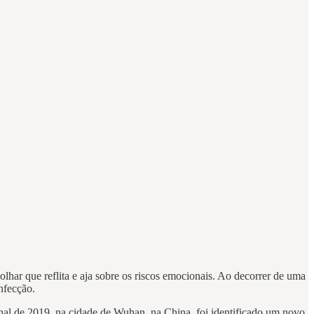
lhar que reflita e aja sobre os riscos emocionais. Ao decorrer de uma
nfecção.
 final de 2019, na cidade de Wuhan, na China, foi identificado um novo