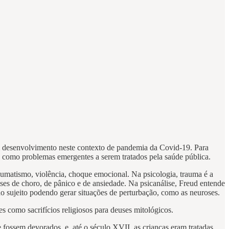
 em desenvolvimento neste contexto de pandemia da Covid-19. Para
cia como problemas emergentes a serem tratados pela saúde pública.
aumatismo, violência, choque emocional. Na psicologia, trauma é a
ises de choro, de pânico e de ansiedade. Na psicanálise, Freud entende
do sujeito podendo gerar situações de perturbação, como as neuroses.
s como sacrifícios religiosos para deuses mitológicos.
 fossem devorados, e, até o século XVII, as crianças eram tratadas