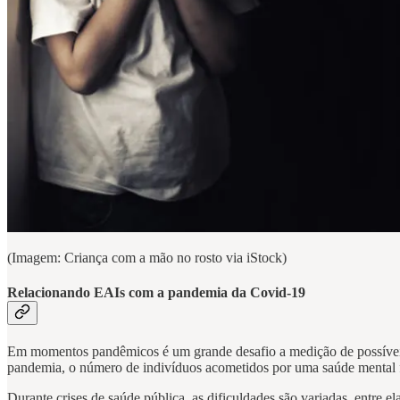
(Imagem: Criança com a mão no rosto via iStock)
Relacionando EAIs com a pandemia da Covid-19
Em momentos pandêmicos é um grande desafio a medição de possíveis ri
pandemia, o número de indivíduos acometidos por uma saúde mental fra
Durante crises de saúde pública, as dificuldades são variadas, entre 