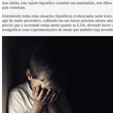
fase adulta, este sujeito hipotético constitui um matrimônio, tem filh
pais cometiam.
Entendendo todas estas situações hipotéticas evidenciadas neste texto
agir de modo preventivo, colhendo em um futuro próximo menos adul
preciso que a sociedade esteja atenta quanto as EAIs, devendo haver 
ressignificar estas experimentações de modo que também haja investim