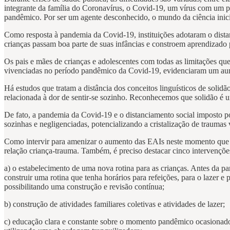
integrante da família do Coronavírus, o Covid-19, um vírus com um p
pandêmico. Por ser um agente desconhecido, o mundo da ciência inici
Como resposta à pandemia da Covid-19, instituições adotaram o distan
crianças passam boa parte de suas infâncias e constroem aprendizado
Os pais e mães de crianças e adolescentes com todas as limitações q
vivenciadas no período pandêmico da Covid-19, evidenciaram um aume
Há estudos que tratam a distância dos conceitos linguísticos de soli
relacionada à dor de sentir-se sozinho. Reconhecemos que solidão é um
De fato, a pandemia da Covid-19 e o distanciamento social imposto por
sozinhas e negligenciadas, potencializando a cristalização de traumas
Como intervir para amenizar o aumento das EAIs neste momento que já
relação criança-trauma. Também, é preciso destacar cinco intervençõ
a) o estabelecimento de uma nova rotina para as crianças. Antes da pa
construir uma rotina que tenha horários para refeições, para o lazer e
possibilitando uma construção e revisão contínua;
b) construção de atividades familiares coletivas e atividades de lazer;
c) educação clara e constante sobre o momento pandêmico ocasionado