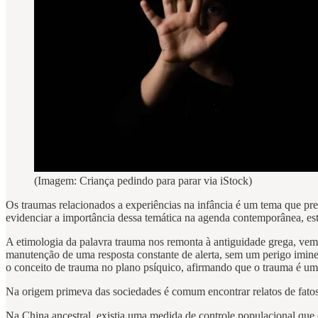
(Imagem: Criança pedindo para parar via iStock)
Os traumas relacionados a experiências na infância é um tema que pre
evidenciar a importância dessa temática na agenda contemporânea, est
A etimologia da palavra trauma nos remonta à antiguidade grega, vem 
manutenção de uma resposta constante de alerta, sem um perigo iminent
o conceito de trauma no plano psíquico, afirmando que o trauma é uma
Na origem primeva das sociedades é comum encontrar relatos de fatos t
Na China ancestral, existia uma medida de controle populacional que c