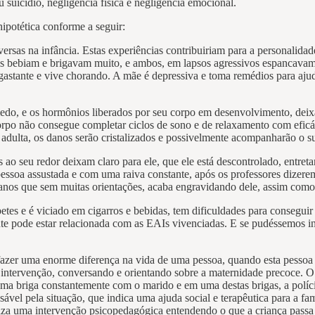
suicídio, negligência física e negligência emocional.
hipotética conforme a seguir:
rsas na infância. Estas experiências contribuiriam para a personalidade
is bebiam e brigavam muito, e ambos, em lapsos agressivos espancavam 
stante e vive chorando. A mãe é depressiva e toma remédios para ajuda
medo, e os hormônios liberados por seu corpo em desenvolvimento, deix
rpo não consegue completar ciclos de sono e de relaxamento com eficáci
adulta, os danos serão cristalizados e possivelmente acompanharão o su
o seu redor deixam claro para ele, que ele está descontrolado, entretan
essoa assustada e com uma raiva constante, após os professores dizerem
 anos que sem muitas orientações, acaba engravidando dele, assim co
etes e é viciado em cigarros e bebidas, tem dificuldades para conseguir
nte pode estar relacionada com as EAIs vivenciadas. E se pudéssemos 
zer uma enorme diferença na vida de uma pessoa, quando esta pessoa hi
intervenção, conversando e orientando sobre a maternidade precoce. O
sma briga constantemente com o marido e em uma destas brigas, a polí
sável pela situação, que indica uma ajuda social e terapêutica para a fa
iza uma intervenção psicopedagógica entendendo o que a criança passa 