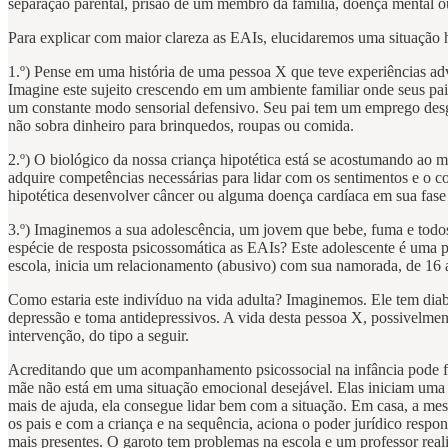
separação parental, prisão de um membro da família, doença mental ou 
Para explicar com maior clareza as EAIs, elucidaremos uma situação 
1.º) Pense em uma história de uma pessoa X que teve experiências adve
Imagine este sujeito crescendo em um ambiente familiar onde seus pa
um constante modo sensorial defensivo. Seu pai tem um emprego desga
não sobra dinheiro para brinquedos, roupas ou comida.
2.º) O biológico da nossa criança hipotética está se acostumando ao 
adquire competências necessárias para lidar com os sentimentos e o co
hipotética desenvolver câncer ou alguma doença cardíaca em sua fase 
3.º) Imaginemos a sua adolescência, um jovem que bebe, fuma e todos a
espécie de resposta psicossomática as EAIs? Este adolescente é uma p
escola, inicia um relacionamento (abusivo) com sua namorada, de 16
Como estaria este indivíduo na vida adulta? Imaginemos. Ele tem diab
depressão e toma antidepressivos. A vida desta pessoa X, possivelme
intervenção, do tipo a seguir.
Acreditando que um acompanhamento psicossocial na infância pode fa
mãe não está em uma situação emocional desejável. Elas iniciam uma 
mais de ajuda, ela consegue lidar bem com a situação. Em casa, a me
os pais e com a criança e na sequência, aciona o poder jurídico respon
mais presentes. O garoto tem problemas na escola e um professor real