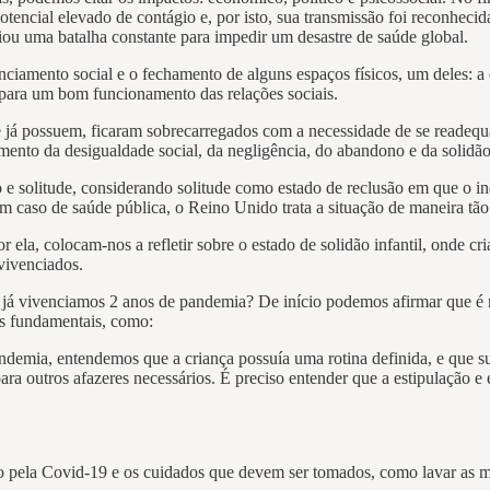
otencial elevado de contágio e, por isto, sua transmissão foi reconh
ou uma batalha constante para impedir um desastre de saúde global.
ciamento social e o fechamento de alguns espaços físicos, um deles: a 
 para um bom funcionamento das relações sociais.
ue já possuem, ficaram sobrecarregados com a necessidade de se readeq
nto da desigualdade social, da negligência, do abandono e da solidã
dão e solitude, considerando solitude como estado de reclusão em que o 
 caso de saúde pública, o Reino Unido trata a situação de maneira tão 
 ela, colocam-nos a refletir sobre o estado de solidão infantil, onde 
 vivenciados.
 vivenciamos 2 anos de pandemia? De início podemos afirmar que é nec
es fundamentais, como:
ndemia, entendemos que a criança possuía uma rotina definida, e que sua
 para outros afazeres necessários. É preciso entender que a estipulação
 pela Covid-19 e os cuidados que devem ser tomados, como lavar as mã