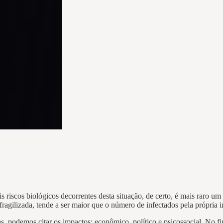
scos biológicos decorrentes desta situação, de certo, é mais raro um o
gilizada, tende a ser maior que o número de infectados pela própria i
elas, podemos citar os impactos: econômico, político e psicossocial. No