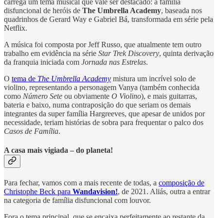
carrega um tema musical que vale ser destacado: a família
disfuncional de heróis de
The Umbrella Academy
, baseada nos
quadrinhos de Gerard Way e Gabriel Bá, transformada em série pela
Netflix.
A música foi composta por Jeff Russo, que atualmente tem outro
trabalho em evidência na série
Star Trek Discovery
, quinta derivação
da franquia iniciada com
Jornada nas Estrelas
.
O
tema de
The Umbrella Academy
mistura um incrível solo de
violino, representando a personagem Vanya (também conhecida
como
Número Sete
ou obviamente
O Violino
), e mais guitarras,
bateria e baixo, numa contraposição do que seriam os demais
integrantes da super família Hargreeves, que apesar de unidos por
necessidade, teriam histórias de sobra para frequentar o palco dos
Casos de Família
.
A casa mais vigiada – do planeta!
Para fechar, vamos com a mais recente de todas, a
composição de
Christophe Beck para
Wandavision!
, de 2021. Aliás, outra a entrar
na categoria de família disfuncional com louvor.
Fora o tema principal, que se encaixa perfeitamente ao restante da