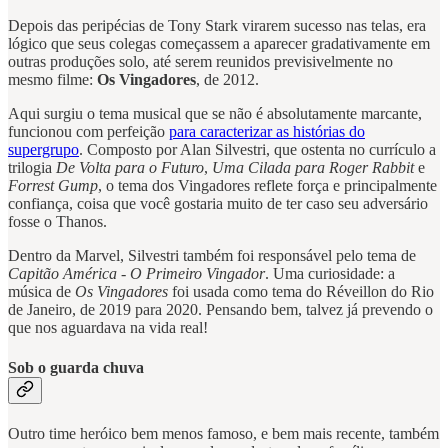
Depois das peripécias de Tony Stark virarem sucesso nas telas, era
lógico que seus colegas começassem a aparecer gradativamente em
outras produções solo, até serem reunidos previsivelmente no
mesmo filme:
Os Vingadores
, de 2012.
Aqui surgiu o tema musical que se não é absolutamente marcante,
funcionou com perfeição
para caracterizar as histórias do
supergrupo
. Composto por Alan Silvestri, que ostenta no currículo a
trilogia
De Volta para o Futuro
,
Uma Cilada para Roger Rabbit
e
Forrest Gump
, o tema dos Vingadores reflete força e principalmente
confiança, coisa que você gostaria muito de ter caso seu adversário
fosse o Thanos.
Dentro da Marvel, Silvestri também foi responsável pelo tema de
Capitão América - O Primeiro Vingador
. Uma curiosidade: a
música de
Os Vingadores
foi usada como tema do Réveillon do Rio
de Janeiro, de 2019 para 2020. Pensando bem, talvez já prevendo o
que nos aguardava na vida real!
Sob o guarda chuva
Outro time heróico bem menos famoso, e bem mais recente, também