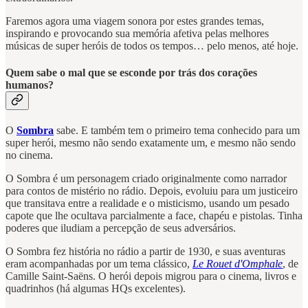
Faremos agora uma viagem sonora por estes grandes temas,
inspirando e provocando sua memória afetiva pelas melhores
músicas de super heróis de todos os tempos… pelo menos, até hoje.
Quem sabe o mal que se esconde por trás dos corações
humanos?
O
Sombra
sabe. E também tem o primeiro tema conhecido para um
super herói, mesmo não sendo exatamente um, e mesmo não sendo
no cinema.
O Sombra é um personagem criado originalmente como narrador
para contos de mistério no rádio. Depois, evoluiu para um justiceiro
que transitava entre a realidade e o misticismo, usando um pesado
capote que lhe ocultava parcialmente a face, chapéu e pistolas. Tinha
poderes que iludiam a percepção de seus adversários.
O Sombra fez história no rádio a partir de 1930, e suas aventuras
eram acompanhadas por um tema clássico,
Le Rouet d'Omphale
, de
Camille Saint-Saëns. O herói depois migrou para o cinema, livros e
quadrinhos (há algumas HQs excelentes).