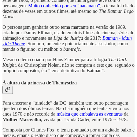
série de 1966, o primeiro contato que muita gente teve com o
personagem.
Muito conhecido por seu “nananana”
, o tema foi citado
dezenas de vezes em outros filmes, até mesmo no
The Batman Lego
Movie
.
O personagem ganharia outro tema marcante na versão de 1989,
criado por Danny Elfman, usado em dois filmes de cinema, séries de
animação e novamente na
Liga da Justiça
de 2017:
Batman - Main
Title Theme
. Sombrio, potente e potencialmente assustador, como
manda o figurino, ou melhor, o
bat-traje
.
Mesmo o tema criado por Hans Zimmer para a trilogia
The Dark
Knight
, de Christopher Nolan, não se compara a este que, segundo o
próprio compositor, é o “tema definitivo do Batman”.
À altura da princesa de Themyscira
Para encerrar a “trindade” da DC, também tem outro personagem
que tem dois ótimos temas. Não há ninguém que tenha vivido nos
anos 1970 e não recorde da
música que embalava as aventuras
da
Mulher Maravilha
, vivida por Lynda Carter, entre 1976 e 1978.
Composta por Charles Fox, o tema pontuado por um agitado baixo e
metais, emana o estilo disco que começava a tomar conta das