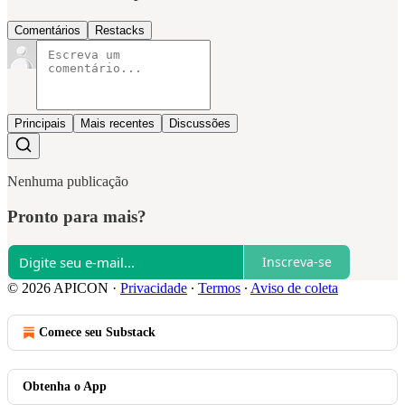
Comentários
Restacks
Principais
Mais recentes
Discussões
Nenhuma publicação
Pronto para mais?
Inscreva-se
© 2026 APICON
·
Privacidade
∙
Termos
∙
Aviso de coleta
Comece seu Substack
Obtenha o App