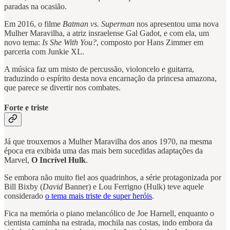
paradas na ocasião.
Em 2016, o filme
Batman vs. Superman
nos apresentou uma nova
Mulher Maravilha, a atriz insraelense Gal Gadot, e com ela, um
novo tema:
Is She With You?
, composto por Hans Zimmer em
parceria com Junkie XL.
A música faz um misto de percussão, violoncelo e guitarra,
traduzindo o espírito desta nova encarnação da princesa amazona,
que parece se divertir nos combates.
Forte e triste
Já que trouxemos a Mulher Maravilha dos anos 1970, na mesma
época era exibida uma das mais bem sucedidas adaptações da
Marvel,
O Incrível Hulk
.
Se embora não muito fiel aos quadrinhos, a série protagonizada por
Bill Bixby (
David
Banner) e Lou Ferrigno (Hulk) teve aquele
considerado
o tema mais triste de super heróis
.
Fica na memória o piano melancólico de Joe Harnell, enquanto o
cientista caminha na estrada, mochila nas costas, indo embora da