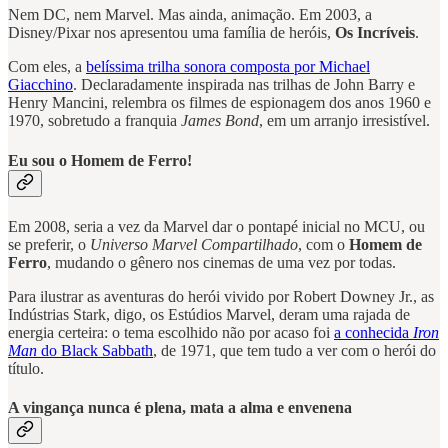
Nem DC, nem Marvel. Mas ainda, animação. Em 2003, a
Disney/Pixar nos apresentou uma família de heróis,
Os Incríveis
.
Com eles, a
belíssima trilha sonora composta por Michael
Giacchino
. Declaradamente inspirada nas trilhas de John Barry e
Henry Mancini, relembra os filmes de espionagem dos anos 1960 e
1970, sobretudo a franquia
James Bond
, em um arranjo irresistível.
Eu sou o Homem de Ferro!
Em 2008, seria a vez da Marvel dar o pontapé inicial no MCU, ou
se preferir, o
Universo Marvel Compartilhado
, com o
Homem de
Ferro
, mudando o gênero nos cinemas de uma vez por todas.
Para ilustrar as aventuras do herói vivido por Robert Downey Jr., as
Indústrias Stark, digo, os Estúdios Marvel, deram uma rajada de
energia certeira: o tema escolhido não por acaso foi
a conhecida
Iron
Man
do Black Sabbath
, de 1971, que tem tudo a ver com o herói do
título.
A vingança nunca é plena, mata a alma e envenena