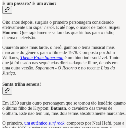
É um pássaro? É um avião?
Oito anos depois, surgiria o primeiro personagem considerado
efetivamente um
super herói
. E até hoje, o maior de todos:
Super-
Homem
. Que rapidamente saltou dos quadrinhos para o rádio,
cinema e televisão.
Quarenta anos mais tarde, o herói ganhou
o
tema musical mais
marcante do gênero, para o filme de 1978. Composto por John
Williams,
Theme From Superman
é um hino indissociável. Tanto
que já foi usado nas sequências diretas daquele filme, depois em
uma outra versão,
Superman - O Retorno
e no recente
Liga da
Justiça
.
Santa trilha sonora!
Em 1939 surgiu outro personagem que se tornou tão lendário quanto
o último filho de Krypton:
Batman
, o cavaleiro das trevas de
Gotham. Este não tem um, mas dois temas absolutamente marcantes.
O primeiro,
um autêntico
surf rock
, composto por Neal Hefti, para a