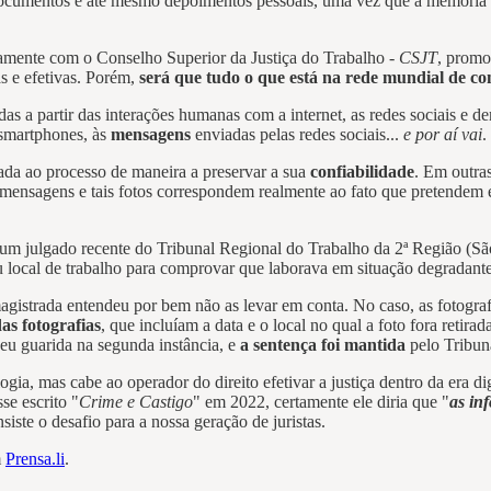
 documentos e até mesmo depoimentos pessoais, uma vez que a memória
tamente com o Conselho Superior da Justiça do Trabalho -
CSJT
, promo
as e efetivas. Porém,
será que tudo o que está na rede mundial de co
das a partir das interações humanas com a internet, as redes sociais e
 smartphones, às
mensagens
enviadas pelas redes sociais...
e por aí vai
.
grada ao processo de maneira a preservar a sua
confiabilidade
. Em outras
is mensagens e tais fotos correspondem realmente ao fato que pretendem 
m um julgado recente do Tribunal Regional do Trabalho da 2ª Região (S
 local de trabalho para comprovar que laborava em situação degradante e
magistrada entendeu por bem não as levar em conta. No caso, as fotogra
as fotografias
, que incluíam a data e o local no qual a foto fora retira
eu guarida na segunda instância, e
a sentença foi mantida
pelo Tribun
logia, mas cabe ao operador do direito efetivar a justiça dentro da era d
se escrito "
Crime e Castigo
" em 2022, certamente ele diria que "
as in
nsiste o desafio para a nossa geração de juristas.
m
Prensa.li
.