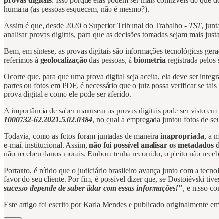
provas digitais
. Isso porque elas podem ser mais confiáveis do que
humana (as pessoas esquecem, não é mesmo?).
Assim é que, desde 2020 o Superior Tribunal do Trabalho -
TST
, jun
analisar provas digitais, para que as decisões tomadas sejam mais just
Bem, em síntese, as provas digitais são informações tecnológicas gera
referimos à
geolocalização
das pessoas, à
biometria
registrada pelos
Ocorre que, para que uma prova digital seja aceita, ela deve ser inte
partes ou fotos em PDF, é necessário que o juiz possa verificar se ta
prova digital e como ele pode ser aferido.
A importância de saber manusear as provas digitais pode ser visto e
1000732-62.2021.5.02.0384
, no qual a empregada juntou fotos de seu
Todavia, como as fotos foram juntadas de maneira
inapropriada
, a 
e-mail institucional. Assim,
não foi possível analisar os metadados d
não recebeu danos morais. Embora tenha recorrido, o pleito não receb
Portanto, é nítido que o judiciário brasileiro avança junto com a tecno
favor do seu cliente. Por fim, é possível dizer que, se Dostoiévski tives
sucesso depende de saber lidar com essas informações!
"
, e nisso co
Este artigo foi escrito por Karla Mendes e publicado originalmente e