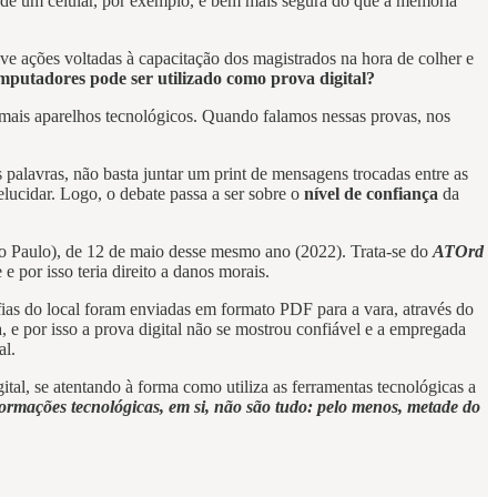
 de um celular, por exemplo, é bem mais segura do que a memória
ve ações voltadas à capacitação dos magistrados na hora de colher e
mputadores pode ser utilizado como prova digital?
 demais aparelhos tecnológicos. Quando falamos nessas provas, nos
 palavras, não basta juntar um print de mensagens trocadas entre as
elucidar. Logo, o debate passa a ser sobre o
nível de confiança
da
ão Paulo), de 12 de maio desse mesmo ano (2022). Trata-se do
ATOrd
 por isso teria direito a danos morais.
fias do local foram enviadas em formato PDF para a vara, através do
da, e por isso a prova digital não se mostrou confiável e a empregada
al.
igital, se atentando à forma como utiliza as ferramentas tecnológicas a
formações tecnológicas, em si, não são tudo: pelo menos, metade do