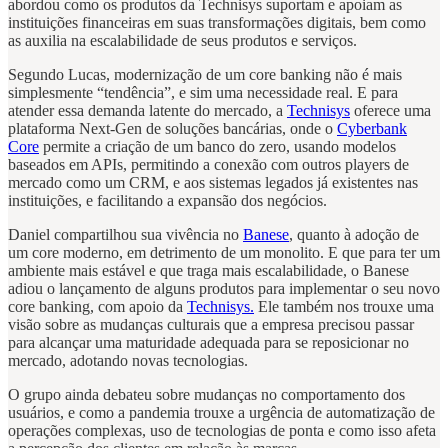
abordou como os produtos da Technisys suportam e apoiam as
instituições financeiras em suas transformações digitais, bem como
as auxilia na escalabilidade de seus produtos e serviços.
Segundo Lucas, modernização de um core banking não é mais
simplesmente “tendência”, e sim uma necessidade real. E para
atender essa demanda latente do mercado, a
Technisys
oferece uma
plataforma Next-Gen de soluções bancárias, onde o
Cyberbank
Core
permite a criação de um banco do zero, usando modelos
baseados em APIs, permitindo a conexão com outros players de
mercado como um CRM, e aos sistemas legados já existentes nas
instituições, e facilitando a expansão dos negócios.
Daniel compartilhou sua vivência no
Banese
, quanto à adoção de
um core moderno, em detrimento de um monolito. E que para ter um
ambiente mais estável e que traga mais escalabilidade, o Banese
adiou o lançamento de alguns produtos para implementar o seu novo
core banking, com apoio da
Technisys.
Ele também nos trouxe uma
visão sobre as mudanças culturais que a empresa precisou passar
para alcançar uma maturidade adequada para se reposicionar no
mercado, adotando novas tecnologias.
O grupo ainda debateu sobre mudanças no comportamento dos
usuários, e como a pandemia trouxe a urgência de automatização de
operações complexas, uso de tecnologias de ponta e como isso afeta