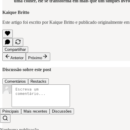
uma colher, ele se transforma em mais que um simples livro, 
Kaique Britto
Este artigo foi escrito por Kaique Britto e publicado originalmente e
Compartilhar
Anterior
Próximo
Discussão sobre este post
Comentários
Restacks
Principais
Mais recentes
Discussões
Nenhuma publicação