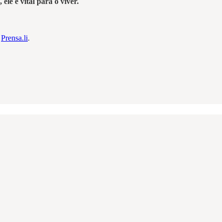
ele é vital para o viver.
m
Prensa.li
.