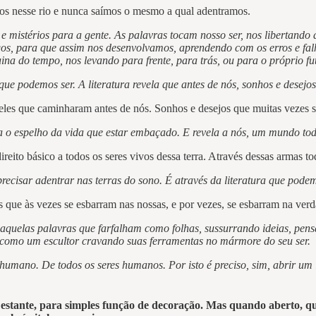
os nesse rio e nunca saímos o mesmo a qual adentramos.
s e mistérios para a gente. As palavras tocam nosso ser, nos libertando
s, para que assim nos desenvolvamos, aprendendo com os erros e falha
a do tempo, nos levando para frente, para trás, ou para o próprio fu
e podemos ser. A literatura revela que antes de nós, sonhos e desejos
eles que caminharam antes de nós. Sonhos e desejos que muitas vezes s
pa o espelho da vida que estar embaçado. E revela a nós, um mundo tod
direito básico a todos os seres vivos dessa terra. Através dessas arma
precisar adentrar nas terras do sono. É através da literatura que pod
s que às vezes se esbarram nas nossas, e por vezes, se esbarram na ver
 aquelas palavras que farfalham como folhas, sussurrando ideias, pen
e, como um escultor cravando suas ferramentas no mármore do seu ser.
humano. De todos os seres humanos. Por isto é preciso, sim, abrir um li
estante, para simples função de decoração. Mas quando aberto, q