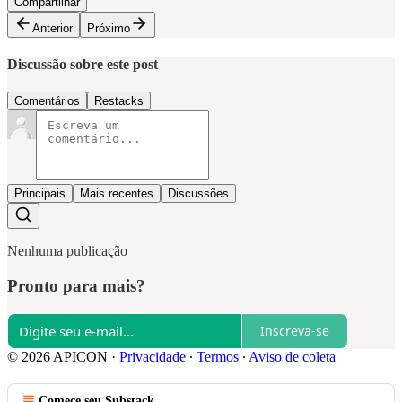
Compartilhar
Anterior
Próximo
Discussão sobre este post
Comentários
Restacks
Principais
Mais recentes
Discussões
Nenhuma publicação
Pronto para mais?
Inscreva-se
© 2026 APICON
·
Privacidade
∙
Termos
∙
Aviso de coleta
Comece seu Substack