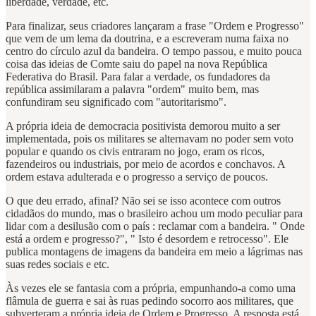
liberdade, verdade, etc.
Para finalizar, seus criadores lançaram a frase "Ordem e Progresso"
que vem de um lema da doutrina, e a escreveram numa faixa no
centro do círculo azul da bandeira. O tempo passou, e muito pouca
coisa das ideias de Comte saiu do papel na nova República
Federativa do Brasil. Para falar a verdade, os fundadores da
república assimilaram a palavra "ordem" muito bem, mas
confundiram seu significado com "autoritarismo".
A própria ideia de democracia positivista demorou muito a ser
implementada, pois os militares se alternavam no poder sem voto
popular e quando os civis entraram no jogo, eram os ricos,
fazendeiros ou industriais, por meio de acordos e conchavos. A
ordem estava adulterada e o progresso a serviço de poucos.
O que deu errado, afinal? Não sei se isso acontece com outros
cidadãos do mundo, mas o brasileiro achou um modo peculiar para
lidar com a desilusão com o país : reclamar com a bandeira. " Onde
está a ordem e progresso?", " Isto é desordem e retrocesso". Ele
publica montagens de imagens da bandeira em meio a lágrimas nas
suas redes sociais e etc.
Às vezes ele se fantasia com a própria, empunhando-a como uma
flâmula de guerra e sai às ruas pedindo socorro aos militares, que
subverteram a própria ideia de Ordem e Progresso. A resposta está