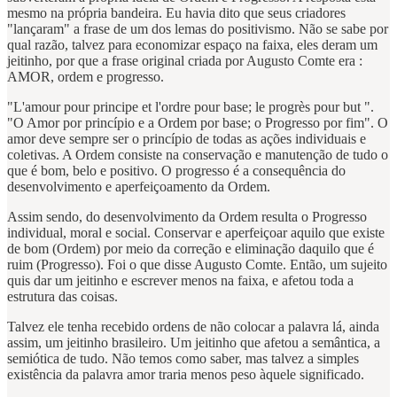
mesmo na própria bandeira. Eu havia dito que seus criadores
"lançaram" a frase de um dos lemas do positivismo. Não se sabe por
qual razão, talvez para economizar espaço na faixa, eles deram um
jeitinho, por que a frase original criada por Augusto Comte era :
AMOR, ordem e progresso.
"L'amour pour principe et l'ordre pour base; le progrès pour but ".
"O Amor por princípio e a Ordem por base; o Progresso por fim". O
amor deve sempre ser o princípio de todas as ações individuais e
coletivas. A Ordem consiste na conservação e manutenção de tudo o
que é bom, belo e positivo. O progresso é a consequência do
desenvolvimento e aperfeiçoamento da Ordem.
Assim sendo, do desenvolvimento da Ordem resulta o Progresso
individual, moral e social. Conservar e aperfeiçoar aquilo que existe
de bom (Ordem) por meio da correção e eliminação daquilo que é
ruim (Progresso). Foi o que disse Augusto Comte. Então, um sujeito
quis dar um jeitinho e escrever menos na faixa, e afetou toda a
estrutura das coisas.
Talvez ele tenha recebido ordens de não colocar a palavra lá, ainda
assim, um jeitinho brasileiro. Um jeitinho que afetou a semântica, a
semiótica de tudo. Não temos como saber, mas talvez a simples
existência da palavra amor traria menos peso àquele significado.