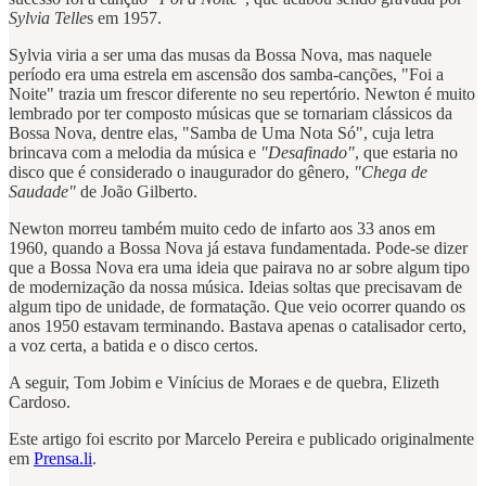
Sylvia Telle
s em 1957.
Sylvia viria a ser uma das musas da Bossa Nova, mas naquele
período era uma estrela em ascensão dos samba-canções, "Foi a
Noite" trazia um frescor diferente no seu repertório. Newton é muito
lembrado por ter composto músicas que se tornariam clássicos da
Bossa Nova, dentre elas, "Samba de Uma Nota Só", cuja letra
brincava com a melodia da música e
"Desafinado"
, que estaria no
disco que é considerado o inaugurador do gênero,
"Chega de
Saudade"
de João Gilberto.
Newton morreu também muito cedo de infarto aos 33 anos em
1960, quando a Bossa Nova já estava fundamentada. Pode-se dizer
que a Bossa Nova era uma ideia que pairava no ar sobre algum tipo
de modernização da nossa música. Ideias soltas que precisavam de
algum tipo de unidade, de formatação. Que veio ocorrer quando os
anos 1950 estavam terminando. Bastava apenas o catalisador certo,
a voz certa, a batida e o disco certos.
A seguir, Tom Jobim e Vinícius de Moraes e de quebra, Elizeth
Cardoso.
Este artigo foi escrito por Marcelo Pereira e publicado originalmente
em
Prensa.li
.