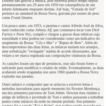
Dolores não gravou a música, pois morreria pouco tempo depois
prematuramente aos 29 anos em 1959 em consequência de um
infarto fulminante enquanto dormia. Até hoje, “Estrada do Sol”
pertence ao
standard
da Bossa Nova, gravada por nomes de peso
como
Frank Sinatra.
Um pouco antes, em 1953, o pianista e cantor Alfredo José da Silva,
mais conhecido como
Johnny Alf
, que costumava tocar com
Dick
Farney e Nora Ney
, compôs e chegou a gravar duas músicas cuja
sonoridade e letra podem ser consideradas como um indicativo do
surgimento da Bossa:
"Céu e Mar" e "Rapaz de Bem"
. Além do
descompromisso das duas letras, as músicas traziam nos arranjos,
uma sofisticação "swingada" repleta de acorde dissonantes, que
viriam a ser marca registrada nas composições vindouras da Bossa.
As canções foram um tipo de prenúncio, mas não foram fortes o
suficiente para modificar o cenário de então. Eventualmente, as duas
acabaram sendo resgatadas nos anos 1960 quando a Bossa Nova
explodiu nas paradas.
Outro músico e compositor que se arriscou a escrever letras e
melodias inovadoras para aquele momento foi
Newton Mendonça
,
um dos primeiros parceiros de Tom Jobim. Newton fora vizinho e
amigo de infância e juventude de Tom e ambos passaram a trabalhar
juntos como músicos da noite no mesmo período. Seu primeiro
sucesso foi a canção
"Foi a Noite"
, que acabou sendo gravada por