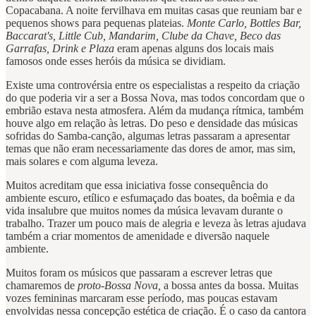
Copacabana. A noite fervilhava em muitas casas que reuniam bar e
pequenos shows para pequenas plateias.
Monte Carlo, Bottles Bar,
Baccarat's, Little Cub, Mandarim, Clube da Chave, Beco das
Garrafas, Drink e Plaza
eram apenas alguns dos locais mais
famosos onde esses heróis da música se dividiam.
Existe uma controvérsia entre os especialistas a respeito da criação
do que poderia vir a ser a Bossa Nova, mas todos concordam que o
embrião estava nesta atmosfera. Além da mudança rítmica, também
houve algo em relação às letras. Do peso e densidade das músicas
sofridas do Samba-canção, algumas letras passaram a apresentar
temas que não eram necessariamente das dores de amor, mas sim,
mais solares e com alguma leveza.
Muitos acreditam que essa iniciativa fosse consequência do
ambiente escuro, etílico e esfumaçado das boates, da boêmia e da
vida insalubre que muitos nomes da música levavam durante o
trabalho. Trazer um pouco mais de alegria e leveza às letras ajudava
também a criar momentos de amenidade e diversão naquele
ambiente.
Muitos foram os músicos que passaram a escrever letras que
chamaremos de
proto-Bossa Nova,
a bossa antes da bossa. Muitas
vozes femininas marcaram esse período, mas poucas estavam
envolvidas nessa concepção estética de criação. É o caso da cantora