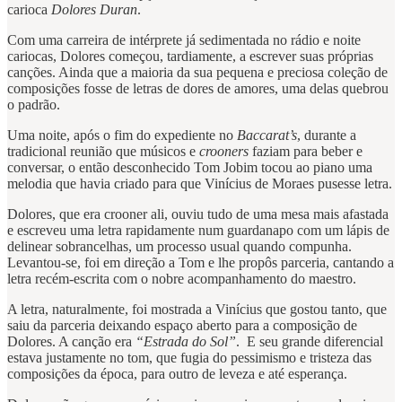
carioca
Dolores Duran
.
Com uma carreira de intérprete já sedimentada no rádio e noite
cariocas, Dolores começou, tardiamente, a escrever suas próprias
canções. Ainda que a maioria da sua pequena e preciosa coleção de
composições fosse de letras de dores de amores, uma delas quebrou
o padrão.
Uma noite, após o fim do expediente no
Baccarat’s
, durante a
tradicional reunião que músicos e
crooners
faziam para beber e
conversar, o então desconhecido Tom Jobim tocou ao piano uma
melodia que havia criado para que Vinícius de Moraes pusesse letra.
Dolores, que era crooner ali, ouviu tudo de uma mesa mais afastada
e escreveu uma letra rapidamente num guardanapo com um lápis de
delinear sobrancelhas, um processo usual quando compunha.
Levantou-se, foi em direção a Tom e lhe propôs parceria, cantando a
letra recém-escrita com o nobre acompanhamento do maestro.
A letra, naturalmente, foi mostrada a Vinícius que gostou tanto, que
saiu da parceria deixando espaço aberto para a composição de
Dolores. A canção era
“Estrada do Sol”
. E seu grande diferencial
estava justamente no tom, que fugia do pessimismo e tristeza das
composições da época, para outro de leveza e até esperança.