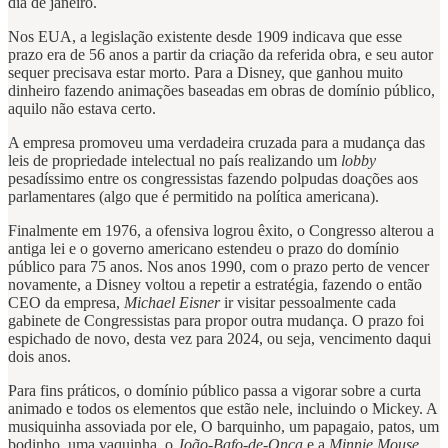
dia de janeiro.
Nos EUA, a legislação existente desde 1909 indicava que esse
prazo era de 56 anos a partir da criação da referida obra, e seu autor
sequer precisava estar morto. Para a Disney, que ganhou muito
dinheiro fazendo animações baseadas em obras de domínio público,
aquilo não estava certo.
A empresa promoveu uma verdadeira cruzada para a mudança das
leis de propriedade intelectual no país realizando um
lobby
pesadíssimo entre os congressistas fazendo polpudas doações aos
parlamentares (algo que é permitido na política americana).
Finalmente em 1976, a ofensiva logrou êxito, o Congresso alterou a
antiga lei e o governo americano estendeu o prazo do domínio
público para 75 anos. Nos anos 1990, com o prazo perto de vencer
novamente, a Disney voltou a repetir a estratégia, fazendo o então
CEO da empresa,
Michael Eisner
ir visitar pessoalmente cada
gabinete de Congressistas para propor outra mudança. O prazo foi
espichado de novo, desta vez para 2024, ou seja, vencimento daqui
dois anos.
Para fins práticos, o domínio público passa a vigorar sobre a curta
animado e todos os elementos que estão nele, incluindo o Mickey. A
musiquinha assoviada por ele, O barquinho, um papagaio, patos, um
bodinho, uma vaquinha, o
João-Bafo-de-Onça
e a
Minnie Mouse
,