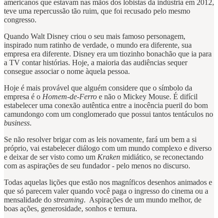
americanos que estavam nas mãos dos lobistas da indústria em 2012,
teve uma repercussão tão ruim, que foi recusado pelo mesmo
congresso.
Quando Walt Disney criou o seu mais famoso personagem,
inspirado num ratinho de verdade, o mundo era diferente, sua
empresa era diferente. Disney era um tiozinho bonachão que ia para
a TV contar histórias. Hoje, a maioria das audiências sequer
consegue associar o nome àquela pessoa.
Hoje é mais provável que alguém considere que o símbolo da
empresa é o
Homem-de-Ferro
e não o Mickey Mouse. É difícil
estabelecer uma conexão autêntica entre a inocência pueril do bom
camundongo com um conglomerado que possui tantos tentáculos no
business
.
Se não resolver brigar com as leis novamente, fará um bem a si
próprio, vai estabelecer diálogo com um mundo complexo e diverso
e deixar de ser visto como um
Kraken
midiático, se reconectando
com as aspirações de seu fundador - pelo menos no discurso.
Todas aquelas lições que estão nos magníficos desenhos animados e
que só parecem valer quando você paga o ingresso do cinema ou a
mensalidade do
streaming
. Aspirações de um mundo melhor, de
boas ações, generosidade, sonhos e ternura.