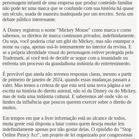
personagem infantil de uma empresa que produz conteúdo familiar
não pode ter uma marca que se confunde com sua história há quase
um século, usada de maneira inadequada por um terceiro. Seria um
debate público interessante.
A Disney registrou o nome "Mickey Mouse" como marca e como
sabemos, os direitos de marca continuam privados, indefinidamente.
Ou seja, você poderia criar um gibi do Mickey, mas não estampar o
nome na capa, apenas usá-lo internamente no interior da revista. E
se a própria identidade visual do personagem estiver protegida pelo
Trademark, aí você terá de decidir se segue com a insanidade ou
enfrenta um processo da grandalhona indústria do entretenimento.
É provável que ainda não teremos respostas claras, mesmo a partir
de primeiro de janeiro de 2024, quando essas mudanças passam a
valer. Mas temos a certeza de que esta será uma nova página a ser
escrita na história do direito autoral, não só da Disney ou do Mickey,
mas de toda uma indústria cultural. E saberemos até onde vão os
limites da influência que poucos querem exercer sobre o direito de
muitos.
Em tempos em que a livre informação está ao alcance de todos,
muita gente está disposta a lutar contra quem deseja mudar leis
indefinidamente apenas por não gostar delas. O episódio do "Stop
Online Piracy Act", um projeto de lei organizado por congressistas