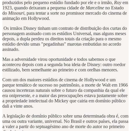
produzidos pelo pequeno estúdio fundado por ele e o irmão,
Roy
em
1923, quando deixaram a pequena cidade de
Marceline
no Estado
do
Missouri
, para tentar a sorte no promissor mercado do cinema de
animação em Hollywood.
Os irmãos Disney tinham um contrato de distribuição dos curtas do
personagem assinado com os estúdios Universal, mas alguns meses
depois, a dupla perdeu os direitos totais da criação para o mesmo
estúdio devido umas "pegadinhas" marotas embutidas no acordo
assinado.
Mas a adversidade virou oportunidade e todos sabemos o que
aconteceu depois com a segunda boa ideia de Disney: outro roedor
estilizado, bem semelhante ao primeiro e com orelhas menores.
Com um dos maiores estúdios de cinema de Hollywood e um
parque temático de sucesso no patrimônio, a morte de Walt em 1966
causou incertezas naturais sobre o futuro da companhia da qual ele
era onipresente, e a maior das preocupações estava justamente sobre
a propriedade intelectual do Mickey que cairia em domínio público
dali a vinte anos.
A legislação de domínio público sobre uma determinada obra é, com
uma ou outra variante, universal. No Brasil e outros países, ela passa
a valer a partir do septuagésimo ano de morte do autor no primeiro