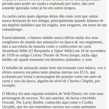
privada para poder ser usada e explorada por todos, não será
somente ignorada como já foi em outros tempos.
As razões pelas quais algumas ideias dão mais certo que outras
nunca deixaram de nos intrigar, principalmente quando falamos de
um império midiático que foi erigido, sem exageros, em torno de um
camundongo.
Essencialmente, o famoso ratinho nunca diferiu muito dos seus
congêneres do mundo das animações na época de seu surgimento,
mas a sua estreia da maneira como o conhecemos no curta
Steamboat Willie
(O
Barquinho a Vapor Willie
) em 18 de novembro
de 1928 no antigo
Colony Theatre
de Nova Iorque, trazia algo
inédito até aquele momento em desenhos animados: o som.
O trabalho de animação muito bem sincronizado com música, voz e
efeitos sonoros encantou tanto plateias inteiras nos EUA, que
acabaram por tornar o personagem tão popular como um astro de
carne e osso da época, alguém do nível de
Charles Chaplin
, por
exemplo.
O Mickey foi uma segunda tentativa de Walt Disney em criar uma
personagem de sucesso. No ano anterior, ele havia concebido
Oswald
, The Lucky Rabbit
, conhecido aqui como o
Coelho
Osvaldo
, que fez um estrondoso sucesso nos curtas animados