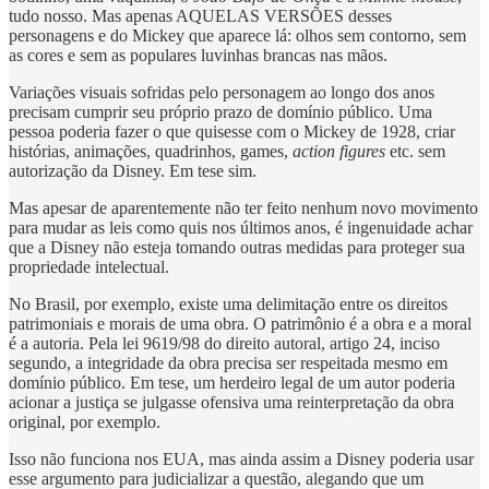
tudo nosso. Mas apenas AQUELAS VERSÕES desses
personagens e do Mickey que aparece lá: olhos sem contorno, sem
as cores e sem as populares luvinhas brancas nas mãos.
Variações visuais sofridas pelo personagem ao longo dos anos
precisam cumprir seu próprio prazo de domínio público. Uma
pessoa poderia fazer o que quisesse com o Mickey de 1928, criar
histórias, animações, quadrinhos, games,
action figures
etc. sem
autorização da Disney. Em tese sim.
Mas apesar de aparentemente não ter feito nenhum novo movimento
para mudar as leis como quis nos últimos anos, é ingenuidade achar
que a Disney não esteja tomando outras medidas para proteger sua
propriedade intelectual.
No Brasil, por exemplo, existe uma delimitação entre os direitos
patrimoniais e morais de uma obra. O patrimônio é a obra e a moral
é a autoria. Pela lei 9619/98 do direito autoral, artigo 24, inciso
segundo, a integridade da obra precisa ser respeitada mesmo em
domínio público. Em tese, um herdeiro legal de um autor poderia
acionar a justiça se julgasse ofensiva uma reinterpretação da obra
original, por exemplo.
Isso não funciona nos EUA, mas ainda assim a Disney poderia usar
esse argumento para judicializar a questão, alegando que um