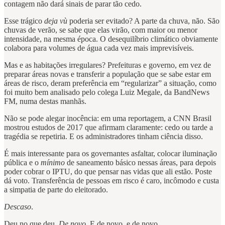
contagem não dará sinais de parar tão cedo.
Esse trágico
deja vù
poderia ser evitado? A parte da chuva, não. São
chuvas de verão, se sabe que elas virão, com maior ou menor
intensidade, na mesma época. O desequilíbrio climático obviamente
colabora para volumes de água cada vez mais imprevisíveis.
Mas e as habitações irregulares? Prefeituras e governo, em vez de
preparar áreas novas e transferir a população que se sabe estar em
áreas de risco, deram preferência em “regularizar” a situação, como
foi muito bem analisado pelo colega Luiz Megale, da BandNews
FM, numa destas manhãs.
Não se pode alegar inocência: em uma reportagem, a CNN Brasil
mostrou estudos de 2017 que afirmam claramente: cedo ou tarde a
tragédia se repetiria. E os administradores tinham ciência disso.
É mais interessante para os governantes asfaltar, colocar iluminação
pública e o
mínimo
de saneamento básico nessas áreas, para depois
poder cobrar o IPTU, do que pensar nas vidas que ali estão. Poste
dá voto. Transferência de pessoas em risco é caro, incômodo e custa
a simpatia de parte do eleitorado.
Descaso
.
Deu no que deu.
De novo
. E de novo, e de novo.