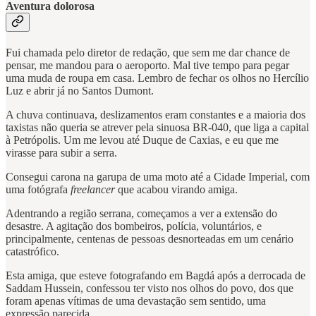
Aventura dolorosa
Fui chamada pelo diretor de redação, que sem me dar chance de
pensar, me mandou para o aeroporto. Mal tive tempo para pegar
uma muda de roupa em casa. Lembro de fechar os olhos no Hercílio
Luz e abrir já no Santos Dumont.
A chuva continuava, deslizamentos eram constantes e a maioria dos
taxistas não queria se atrever pela sinuosa BR-040, que liga a capital
à Petrópolis. Um me levou até Duque de Caxias, e eu que me
virasse para subir a serra.
Consegui carona na garupa de uma moto até a Cidade Imperial, com
uma fotógrafa
freelancer
que acabou virando amiga.
Adentrando a região serrana, começamos a ver a extensão do
desastre. A agitação dos bombeiros, polícia, voluntários, e
principalmente, centenas de pessoas desnorteadas em um cenário
catastrófico.
Esta amiga, que esteve fotografando em Bagdá após a derrocada de
Saddam Hussein, confessou ter visto nos olhos do povo, dos que
foram apenas vítimas de uma devastação sem sentido, uma
expressão parecida.