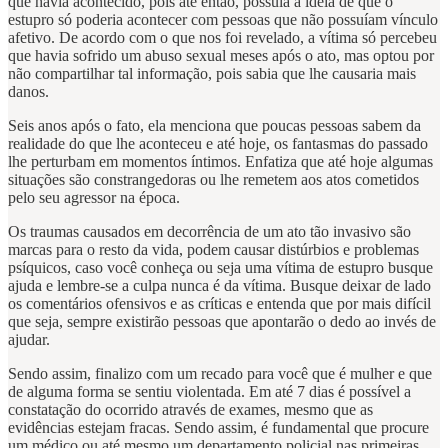
que havia acontecido, pois até então, possuía a ideia de que o
estupro só poderia acontecer com pessoas que não possuíam vínculo
afetivo. De acordo com o que nos foi revelado, a vítima só percebeu
que havia sofrido um abuso sexual meses após o ato, mas optou por
não compartilhar tal informação, pois sabia que lhe causaria mais
danos.
Seis anos após o fato, ela menciona que poucas pessoas sabem da
realidade do que lhe aconteceu e até hoje, os fantasmas do passado
lhe perturbam em momentos íntimos. Enfatiza que até hoje algumas
situações são constrangedoras ou lhe remetem aos atos cometidos
pelo seu agressor na época.
Os traumas causados em decorrência de um ato tão invasivo são
marcas para o resto da vida, podem causar distúrbios e problemas
psíquicos, caso você conheça ou seja uma vítima de estupro busque
ajuda e lembre-se a culpa nunca é da vítima. Busque deixar de lado
os comentários ofensivos e as críticas e entenda que por mais difícil
que seja, sempre existirão pessoas que apontarão o dedo ao invés de
ajudar.
Sendo assim, finalizo com um recado para você que é mulher e que
de alguma forma se sentiu violentada. Em até 7 dias é possível a
constatação do ocorrido através de exames, mesmo que as
evidências estejam fracas. Sendo assim, é fundamental que procure
um médico ou até mesmo um departamento policial nas primeiras