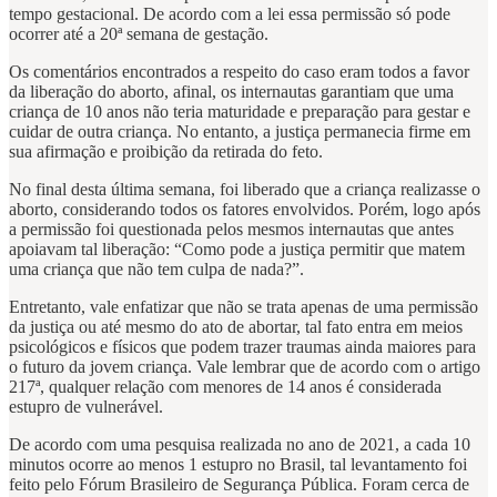
tempo gestacional. De acordo com a lei essa permissão só pode
ocorrer até a 20ª semana de gestação.
Os comentários encontrados a respeito do caso eram todos a favor
da liberação do aborto, afinal, os internautas garantiam que uma
criança de 10 anos não teria maturidade e preparação para gestar e
cuidar de outra criança. No entanto, a justiça permanecia firme em
sua afirmação e proibição da retirada do feto.
No final desta última semana, foi liberado que a criança realizasse o
aborto, considerando todos os fatores envolvidos. Porém, logo após
a permissão foi questionada pelos mesmos internautas que antes
apoiavam tal liberação: “Como pode a justiça permitir que matem
uma criança que não tem culpa de nada?”.
Entretanto, vale enfatizar que não se trata apenas de uma permissão
da justiça ou até mesmo do ato de abortar, tal fato entra em meios
psicológicos e físicos que podem trazer traumas ainda maiores para
o futuro da jovem criança. Vale lembrar que de acordo com o artigo
217ª, qualquer relação com menores de 14 anos é considerada
estupro de vulnerável.
De acordo com uma pesquisa realizada no ano de 2021, a cada 10
minutos ocorre ao menos 1 estupro no Brasil, tal levantamento foi
feito pelo Fórum Brasileiro de Segurança Pública. Foram cerca de