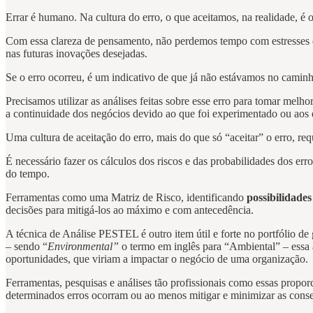
Errar é humano. Na cultura do erro, o que aceitamos, na realidade, é
Com essa clareza de pensamento, não perdemos tempo com estresses d
nas futuras inovações desejadas.
Se o erro ocorreu, é um indicativo de que já não estávamos no caminh
Precisamos utilizar as análises feitas sobre esse erro para tomar melho
a continuidade dos negócios devido ao que foi experimentado ou aos ev
Uma cultura de aceitação do erro, mais do que só “aceitar” o erro, requ
É necessário fazer os cálculos dos riscos e das probabilidades dos er
do tempo.
Ferramentas como uma Matriz de Risco, identificando
possibilidade
decisões para mitigá-los ao máximo e com antecedência.
A técnica de Análise PESTEL é outro item útil e forte no portfólio de
– sendo “
Environmental”
o termo em inglês para “Ambiental” – essa a
oportunidades, que viriam a impactar o negócio de uma organização.
Ferramentas, pesquisas e análises tão profissionais como essas prop
determinados erros ocorram ou ao menos mitigar e minimizar as conse