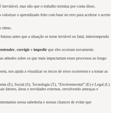
 inevitável, mas não que o trabalho termina por conta disso.
lorizar o aprendizado feito com base no erro para acelerar o acerto
o ritmo.
 futuras antes que a situação se torne inviável ou fatal, interrompendo
entender
,
corrigir
e
impedir
que eles ocorram novamente.
 as atitudes sobre os que mais impactariam esses processos ao longo
em, nos ajuda a visualizar os riscos de erros ocorrerem e a tomar as
mia (E), Social (S), Tecnologia (T), “
Environmental
” (E) e Legal (L)
ipais fatores, áreas e novidades externas, envolvendo ameaças e
umentamos nossa sabedoria e nossas chances de evitar que