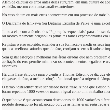
Além de calcular os erros antes deles surgirem, em uma cultura de ace
exatidão, mesmo com tantas análises anteriores.
No caso de um ou mais erros acontecerem em um processo de trabalho,
O Diagrama de Ishikawa (ou Digrama Espinha de Peixe) é uma excelente
Junto a ela, com a técnica dos “5 porquês sequenciais” para a busca d
ou motivo realmente originou as primeiras falhas experimentadas em 
Registrar o erro ocorrido, entender a sua formação e medir os seus i
quais as melhoras atitudes que, de fato, corrijam os erros listados e 
Sem gastar esforços e melhorias nas áreas erradas que nem precisam d
aceitação do erro permite minimizar os acontecimentos negativos e us
assertivas.
Há uma frase atribuída para o cientista Thomas Edison que diz que el
chegasse, de fato, a melhor solução funcional que é a origem da lâm
O termo “
diferente
” deve ser frisado nessa frase. Ainda que Edison 
foram repetidos 1000 vezes de maneira igual como um retrabalho abs
O que houve é que aconteceram descobertas de 1000 variações diferent
produto desejado só foi alcançado porque as falhas eram registradas 