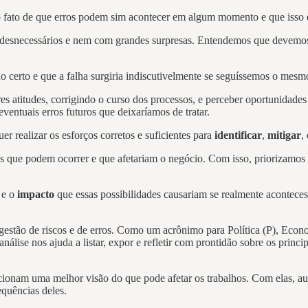
 o fato de que erros podem sim acontecer em algum momento e que isso é
esnecessários e nem com grandes surpresas. Entendemos que devemos va
o certo e que a falha surgiria indiscutivelmente se seguíssemos o mesm
res atitudes, corrigindo o curso dos processos, e perceber oportunidades
entuais erros futuros que deixaríamos de tratar.
er realizar os esforços corretos e suficientes para
identificar
,
mitigar
,
ros que podem ocorrer e que afetariam o negócio. Com isso, priorizamos
s
e o
impacto
que essas possibilidades causariam se realmente acontecess
 gestão de riscos e de erros. Como um acrônimo para Política (P), Econo
nálise nos ajuda a listar, expor e refletir com prontidão sobre os princ
orcionam uma melhor visão do que pode afetar os trabalhos. Com elas, a
quências deles.