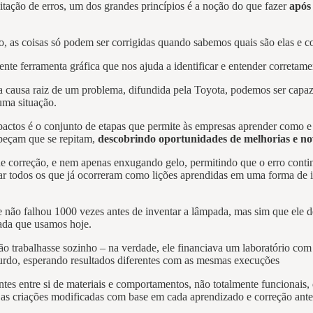
itação de erros, um dos grandes princípios é a noção do que fazer
apó
 as coisas só podem ser corrigidas quando sabemos quais são elas e c
 ferramenta gráfica que nos ajuda a identificar e entender corretament
a causa raiz de um problema, difundida pela Toyota, podemos ser capazes
uma situação.
mpactos é o conjunto de etapas que permite às empresas aprender como e
impeçam que se repitam,
descobrindo oportunidades de melhorias e n
e correção, e nem apenas enxugando gelo, permitindo que o erro contin
ar todos os que já ocorreram como lições aprendidas em uma forma de i
e não falhou 1000 vezes antes de inventar a lâmpada, mas sim que ele d
pada que usamos hoje.
não trabalhasse sozinho – na verdade, ele financiava um laboratório co
urdo, esperando resultados diferentes com as mesmas execuções
es entre si de materiais e comportamentos, não totalmente funcionais, 
e as criações modificadas com base em cada aprendizado e correção anter