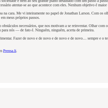
 da sociedade e nem ao seu grande plano detalhado com um passo a pass
cessário atentar-se ao que acontece com eles. Nenhum objetivo é maior
apa na cara. Me vi inteiramente no papel de Jonathan Larson. Com os 
 em meus próprios passos.
ão obstáculos necessários, que nos motivam a se reinventar. Olhar com o
 para nós — de fato é. Ninguém, ninguém, acerta de primeira.
rimentar. Fazer de novo e de novo e de novo e de novo… sempre e o temp
 em
Prensa.li
.