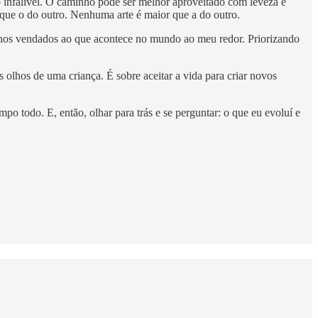
o infalível. O caminho pode ser melhor aproveitado com leveza e
 que o do outro. Nenhuma arte é maior que a do outro.
olhos vendados ao que acontece no mundo ao meu redor. Priorizando
s olhos de uma criança. É sobre aceitar a vida para criar novos
o todo. E, então, olhar para trás e se perguntar: o que eu evoluí e