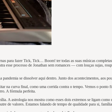
rnas para fazer Tick, Tick… Boom! ter todas as suas músicas completas
stra esse processo de Jonathan sem romances — com louças sujas, roupas
pela pandemia se dissolver aqui dentro. Junto dos acontecimentos, aos 
itar na curva final, como uma corrida contra o tempo. Vemos o ponto f
rro. A fórmula perfeita.
mília. A astrologia nos mostra como esses dois extremos se ligam como
nutre de valores. Estamos falando de tempo de qualidade para si, família