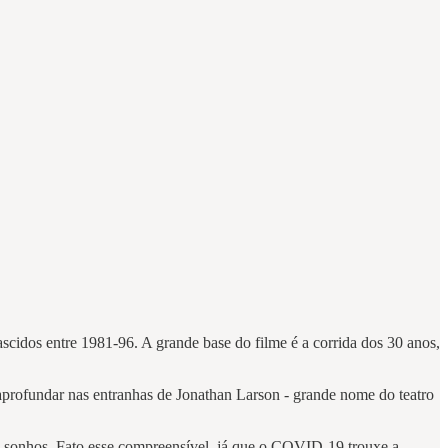
cidos entre 1981-96. A grande base do filme é a corrida dos 30 anos,
aprofundar nas entranhas de Jonathan Larson - grande nome do teatro
es sonhos. Fato esse compreensível, já que o COVID-19 trouxe a