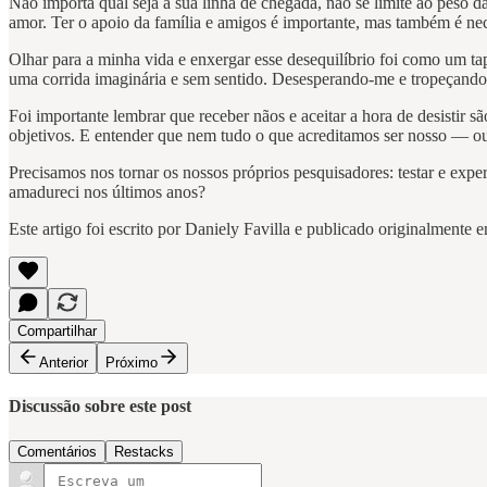
Não importa qual seja a sua linha de chegada, não se limite ao peso
amor. Ter o apoio da família e amigos é importante, mas também é ne
Olhar para a minha vida e enxergar esse desequilíbrio foi como um t
uma corrida imaginária e sem sentido. Desesperando-me e tropeçando
Foi importante lembrar que receber nãos e aceitar a hora de desistir s
objetivos. E entender que nem tudo o que acreditamos ser nosso — ou
Precisamos nos tornar os nossos próprios pesquisadores: testar e expe
amadureci nos últimos anos?
Este artigo foi escrito por Daniely Favilla e publicado originalmente
Compartilhar
Anterior
Próximo
Discussão sobre este post
Comentários
Restacks