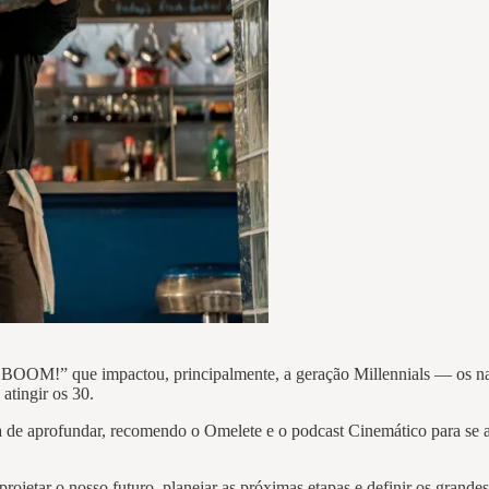
…BOOM!” que impactou, principalmente, a geração Millennials — os nas
atingir os 30.
ira de aprofundar, recomendo o Omelete e o podcast Cinemático para se 
ojetar o nosso futuro, planejar as próximas etapas e definir os grand