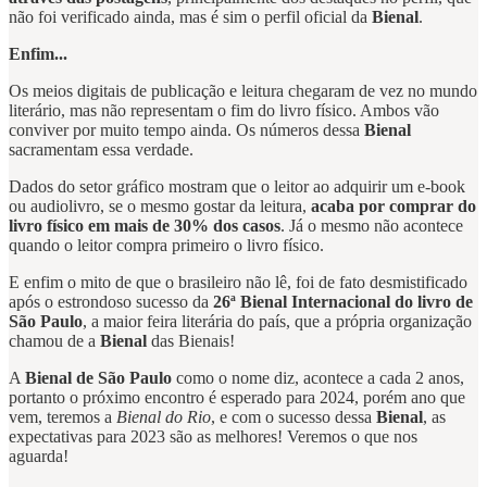
não foi verificado ainda, mas é sim o perfil oficial da
Bienal
.
Enfim...
Os meios digitais de publicação e leitura chegaram de vez no mundo
literário, mas não representam o fim do livro físico. Ambos vão
conviver por muito tempo ainda. Os números dessa
Bienal
sacramentam essa verdade.
Dados do setor gráfico mostram que o leitor ao adquirir um e-book
ou audiolivro, se o mesmo gostar da leitura,
acaba por comprar do
livro físico em mais de 30% dos casos
. Já o mesmo não acontece
quando o leitor compra primeiro o livro físico.
E enfim o mito de que o brasileiro não lê, foi de fato desmistificado
após o estrondoso sucesso da
26ª Bienal Internacional do livro de
São Paulo
, a maior feira literária do país, que a própria organização
chamou de a
Bienal
das Bienais!
A
Bienal de São Paulo
como o nome diz, acontece a cada 2 anos,
portanto o próximo encontro é esperado para 2024, porém ano que
vem, teremos a
Bienal do Rio
, e com o sucesso dessa
Bienal
, as
expectativas para 2023 são as melhores! Veremos o que nos
aguarda!