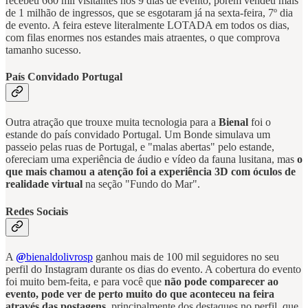
recebeu 660 mil visitantes nos 9 dias de evento, porém vendeu mais
de 1 milhão de ingressos, que se esgotaram já na sexta-feira, 7º dia
de evento. A feira esteve literalmente LOTADA em todos os dias,
com filas enormes nos estandes mais atraentes, o que comprova
tamanho sucesso.
País Convidado Portugal
Outra atração que trouxe muita tecnologia para a
Bienal
foi o
estande do país convidado Portugal. Um Bonde simulava um
passeio pelas ruas de Portugal, e "malas abertas" pelo estande,
ofereciam uma experiência de áudio e vídeo da fauna lusitana, mas
o
que mais chamou a atenção foi a experiência 3D com óculos de
realidade virtual
na seção "Fundo do Mar".
Redes Sociais
A
@
bienaldolivrosp
ganhou mais de 100 mil seguidores no seu
perfil do Instagram durante os dias do evento. A cobertura do evento
foi muito bem-feita, e para você que
não pode comparecer ao
evento, pode ver de perto muito do que aconteceu na feira
através das postagens
, principalmente dos destaques no perfil, que