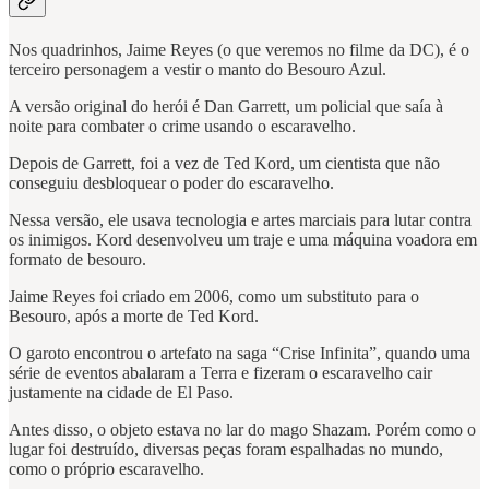
Nos quadrinhos, Jaime Reyes (o que veremos no filme da DC), é o
terceiro personagem a vestir o manto do Besouro Azul.
A versão original do herói é Dan Garrett, um policial que saía à
noite para combater o crime usando o escaravelho.
Depois de Garrett, foi a vez de Ted Kord, um cientista que não
conseguiu desbloquear o poder do escaravelho.
Nessa versão, ele usava tecnologia e artes marciais para lutar contra
os inimigos. Kord desenvolveu um traje e uma máquina voadora em
formato de besouro.
Jaime Reyes foi criado em 2006, como um substituto para o
Besouro, após a morte de Ted Kord.
O garoto encontrou o artefato na saga “Crise Infinita”, quando uma
série de eventos abalaram a Terra e fizeram o escaravelho cair
justamente na cidade de El Paso.
Antes disso, o objeto estava no lar do mago Shazam. Porém como o
lugar foi destruído, diversas peças foram espalhadas no mundo,
como o próprio escaravelho.