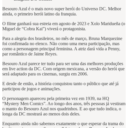
Besouro Azul é o mais novo super herói do Universo DC. Melhor
ainda, o primeiro herói latino da franquia.
O filme ganhará sua estreia em agosto de 2023 e Xolo Maridueña (o
Miguel de “Cobra Kai”) viverá o protagonista.
Para a alegria dos brasileiros, no mês de março, Bruna Marquezine
foi confirmada no elenco. Não como uma mera participação, mas
como a personagem principal feminina. A atriz dará vida a Penny,
par romântico de Jaime Reyes.
Besouro Azul parece ter tudo para ser uma das melhores produções
em live action da DC. Com origem mexicana, a versão do herói que
será adaptado para os cinemas, surgiu em 2006.
E desde de então, a história conquistou tanto o público que até já
participou de jogos e animações.
O personagem apareceu pela primeira vez em 1939, na HQ
“Mystery Men Comics”. Ao longo dos anos, três pessoas já vestiram
o manto do Besouro Azul nos quadrinhos. E ao que tudo indica, o
longa da DC mostrará ao menos dois deles.
Enquanto ainda não sabemos exatamente o que esperar da trama do