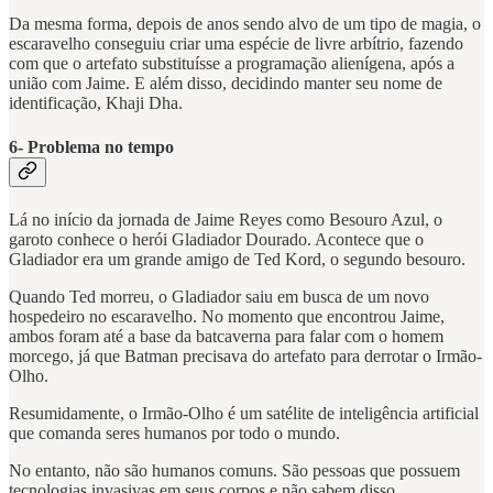
Da mesma forma, depois de anos sendo alvo de um tipo de magia, o
escaravelho conseguiu criar uma espécie de livre arbítrio, fazendo
com que o artefato substituísse a programação alienígena, após a
união com Jaime. E além disso, decidindo manter seu nome de
identificação, Khaji Dha.
6- Problema no tempo
Lá no início da jornada de Jaime Reyes como Besouro Azul, o
garoto conhece o herói Gladiador Dourado. Acontece que o
Gladiador era um grande amigo de Ted Kord, o segundo besouro.
Quando Ted morreu, o Gladiador saiu em busca de um novo
hospedeiro no escaravelho. No momento que encontrou Jaime,
ambos foram até a base da batcaverna para falar com o homem
morcego, já que Batman precisava do artefato para derrotar o Irmão-
Olho.
Resumidamente, o Irmão-Olho é um satélite de inteligência artificial
que comanda seres humanos por todo o mundo.
No entanto, não são humanos comuns. São pessoas que possuem
tecnologias invasivas em seus corpos e não sabem disso.