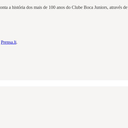
nta a história dos mais de 100 anos do Clube Boca Juniors, através de e
m
Prensa.li
.