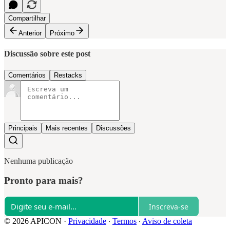
Compartilhar
Anterior
Próximo
Discussão sobre este post
Comentários
Restacks
Principais
Mais recentes
Discussões
Nenhuma publicação
Pronto para mais?
Inscreva-se
© 2026 APICON
·
Privacidade
∙
Termos
∙
Aviso de coleta