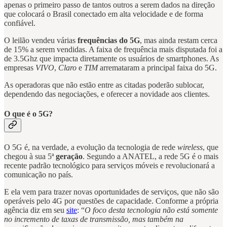
apenas o primeiro passo de tantos outros a serem dados na direção
que colocará o Brasil conectado em alta velocidade e de forma
confiável.
O leilão vendeu várias
frequências do 5G
, mas ainda restam cerca
de 15% a serem vendidas. A faixa de frequência mais disputada foi a
de 3.5Ghz que impacta diretamente os usuários de smartphones. As
empresas
VIVO
,
Claro
e
TIM
arremataram a principal faixa do 5G.
As operadoras que não estão entre as citadas poderão sublocar,
dependendo das negociações, e oferecer a novidade aos clientes.
O que é o 5G?
O 5G é, na verdade, a evolução da tecnologia de rede
wireless
, que
chegou à sua 5ª
geração
. Segundo a ANATEL, a rede 5G é o mais
recente padrão tecnológico para serviços móveis e revolucionará a
comunicação no país.
E ela vem para trazer novas oportunidades de serviços, que não são
operáveis pelo 4G por questões de capacidade. Conforme a própria
agência diz em seu
site
: “
O foco desta tecnologia não está somente
no incremento de taxas de transmissão, mas também na