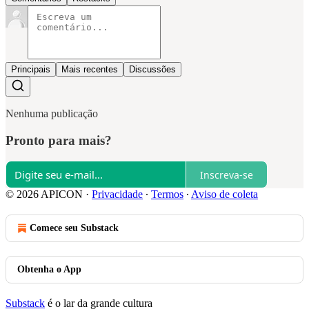
Principais
Mais recentes
Discussões
Nenhuma publicação
Pronto para mais?
Inscreva-se
© 2026 APICON
·
Privacidade
∙
Termos
∙
Aviso de coleta
Comece seu Substack
Obtenha o App
Substack
é o lar da grande cultura