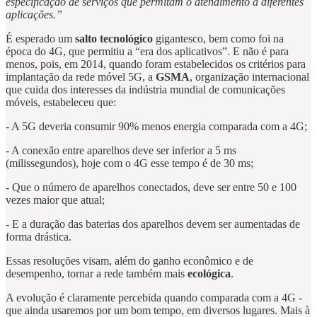
especificação de serviços que permitam o atendimento a diferentes
aplicações.”
É esperado um
salto tecnológico
gigantesco, bem como foi na
época do 4G, que permitiu a “era dos aplicativos”. E não é para
menos, pois, em 2014, quando foram estabelecidos os critérios para
implantação da rede móvel 5G, a
GSMA
, organização internacional
que cuida dos interesses da indústria mundial de comunicações
móveis, estabeleceu que:
- A 5G deveria consumir 90% menos energia comparada com a 4G;
- A conexão entre aparelhos deve ser inferior a 5 ms
(milissegundos), hoje com o 4G esse tempo é de 30 ms;
- Que o número de aparelhos conectados, deve ser entre 50 e 100
vezes maior que atual;
- E a duração das baterias dos aparelhos devem ser aumentadas de
forma drástica.
Essas resoluções visam, além do ganho econômico e de
desempenho, tornar a rede também mais
ecológica
.
A evolução é claramente percebida quando comparada com a 4G -
que ainda usaremos por um bom tempo, em diversos lugares. Mais à