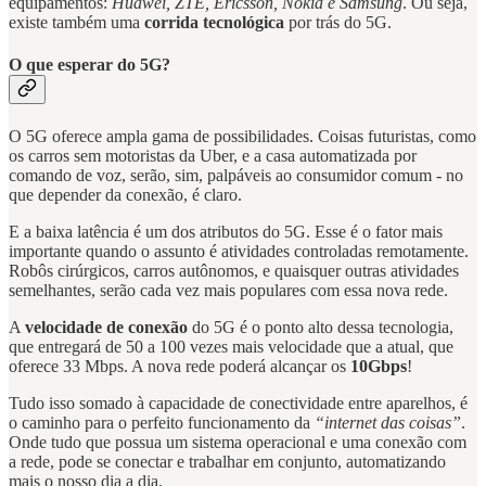
equipamentos:
Huawei, ZTE, Ericsson, Nokia e Samsung
. Ou seja,
existe também uma
corrida tecnológica
por trás do 5G.
O que esperar do 5G?
O 5G oferece ampla gama de possibilidades. Coisas futuristas, como
os carros sem motoristas da Uber, e a casa automatizada por
comando de voz, serão, sim, palpáveis ao consumidor comum - no
que depender da conexão, é claro.
E a baixa latência é um dos atributos do 5G. Esse é o fator mais
importante quando o assunto é atividades controladas remotamente.
Robôs cirúrgicos, carros autônomos, e quaisquer outras atividades
semelhantes, serão cada vez mais populares com essa nova rede.
A
velocidade de conexão
do 5G é o ponto alto dessa tecnologia,
que entregará de 50 a 100 vezes mais velocidade que a atual, que
oferece 33 Mbps. A nova rede poderá alcançar os
10Gbps
!
Tudo isso somado à capacidade de conectividade entre aparelhos, é
o caminho para o perfeito funcionamento da
“internet das coisas”
.
Onde tudo que possua um sistema operacional e uma conexão com
a rede, pode se conectar e trabalhar em conjunto, automatizando
mais o nosso dia a dia.