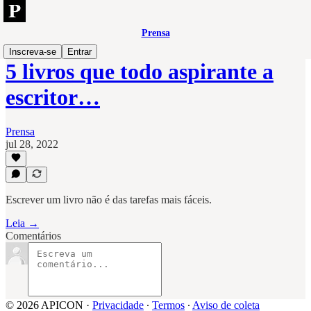
Prensa
Inscreva-se
Entrar
5 livros que todo aspirante a
escritor…
Prensa
jul 28, 2022
Escrever um livro não é das tarefas mais fáceis.
Leia →
Comentários
© 2026 APICON
·
Privacidade
∙
Termos
∙
Aviso de coleta