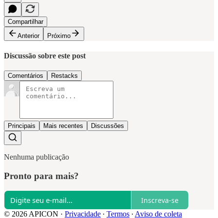
Compartilhar
Anterior
Próximo
Discussão sobre este post
Comentários
Restacks
Principais
Mais recentes
Discussões
Nenhuma publicação
Pronto para mais?
Inscreva-se
© 2026 APICON
·
Privacidade
∙
Termos
∙
Aviso de coleta