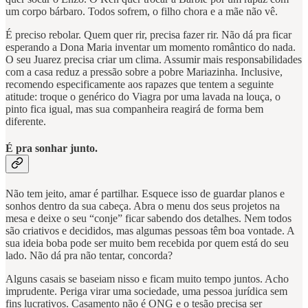
um corpo bárbaro. Todos sofrem, o filho chora e a mãe não vê.
É preciso rebolar. Quem quer rir, precisa fazer rir. Não dá pra ficar
esperando a Dona Maria inventar um momento romântico do nada.
O seu Juarez precisa criar um clima. Assumir mais responsabilidades
com a casa reduz a pressão sobre a pobre Mariazinha. Inclusive,
recomendo especificamente aos rapazes que tentem a seguinte
atitude: troque o genérico do Viagra por uma lavada na louça, o
pinto fica igual, mas sua companheira reagirá de forma bem
diferente.
É pra sonhar junto.
Não tem jeito, amar é partilhar. Esquece isso de guardar planos e
sonhos dentro da sua cabeça. Abra o menu dos seus projetos na
mesa e deixe o seu “conje” ficar sabendo dos detalhes. Nem todos
são criativos e decididos, mas algumas pessoas têm boa vontade. A
sua ideia boba pode ser muito bem recebida por quem está do seu
lado. Não dá pra não tentar, concorda?
Alguns casais se baseiam nisso e ficam muito tempo juntos. Acho
imprudente. Periga virar uma sociedade, uma pessoa jurídica sem
fins lucrativos. Casamento não é ONG e o tesão precisa ser