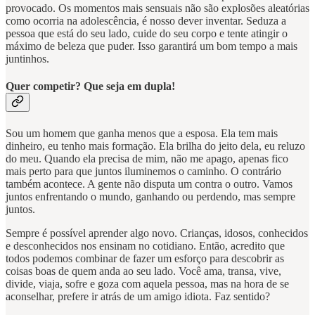
provocado. Os momentos mais sensuais não são explosões aleatórias
como ocorria na adolescência, é nosso dever inventar. Seduza a
pessoa que está do seu lado, cuide do seu corpo e tente atingir o
máximo de beleza que puder. Isso garantirá um bom tempo a mais
juntinhos.
Quer competir? Que seja em dupla!
Sou um homem que ganha menos que a esposa. Ela tem mais
dinheiro, eu tenho mais formação. Ela brilha do jeito dela, eu reluzo
do meu. Quando ela precisa de mim, não me apago, apenas fico
mais perto para que juntos iluminemos o caminho. O contrário
também acontece. A gente não disputa um contra o outro. Vamos
juntos enfrentando o mundo, ganhando ou perdendo, mas sempre
juntos.
Sempre é possível aprender algo novo. Crianças, idosos, conhecidos
e desconhecidos nos ensinam no cotidiano. Então, acredito que
todos podemos combinar de fazer um esforço para descobrir as
coisas boas de quem anda ao seu lado. Você ama, transa, vive,
divide, viaja, sofre e goza com aquela pessoa, mas na hora de se
aconselhar, prefere ir atrás de um amigo idiota. Faz sentido?