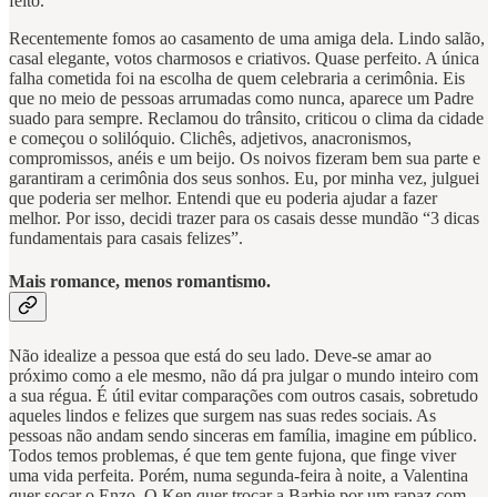
feito.
Recentemente fomos ao casamento de uma amiga dela. Lindo salão,
casal elegante, votos charmosos e criativos. Quase perfeito. A única
falha cometida foi na escolha de quem celebraria a cerimônia. Eis
que no meio de pessoas arrumadas como nunca, aparece um Padre
suado para sempre. Reclamou do trânsito, criticou o clima da cidade
e começou o solilóquio. Clichês, adjetivos, anacronismos,
compromissos, anéis e um beijo. Os noivos fizeram bem sua parte e
garantiram a cerimônia dos seus sonhos. Eu, por minha vez, julguei
que poderia ser melhor. Entendi que eu poderia ajudar a fazer
melhor. Por isso, decidi trazer para os casais desse mundão “3 dicas
fundamentais para casais felizes”.
Mais romance, menos romantismo.
Não idealize a pessoa que está do seu lado. Deve-se amar ao
próximo como a ele mesmo, não dá pra julgar o mundo inteiro com
a sua régua. É útil evitar comparações com outros casais, sobretudo
aqueles lindos e felizes que surgem nas suas redes sociais. As
pessoas não andam sendo sinceras em família, imagine em público.
Todos temos problemas, é que tem gente fujona, que finge viver
uma vida perfeita. Porém, numa segunda-feira à noite, a Valentina
quer socar o Enzo. O Ken quer trocar a Barbie por um rapaz com